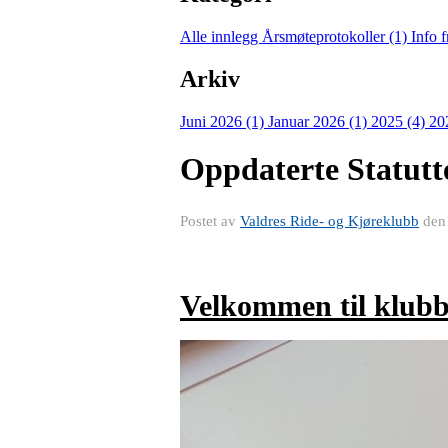
Alle innlegg
Årsmøteprotokoller (1)
Info 
Arkiv
Juni 2026 (1)
Januar 2026 (1)
2025 (4)
20
Oppdaterte Statutt
Postet av
Valdres Ride- og Kjøreklubb
de
Velkommen til klub