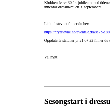
Klubben feirer 30 års jubileum med tidenes
innenfor dressur-railen 3. september!
Link til stevnet finner du her:
https://nryfstevne.no/events/e2ba8e7b-a
Oppdaterte statutter pr 21.07.22 finner du
Vel møtt!
Sesongstart i dress