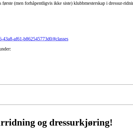
 første (men forhåpentligvis ikke siste) klubbmesterskap i dressur-rid
386-43a8-af61-b862545773d0/#classes
 under:
urridning og dressurkjøring!