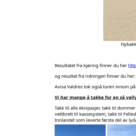
Nybakk
Resultatet fra kjøring finner du her 
htt
og resultat fra ridningen finner du her:
Avisa Valdres tok også turen innom på s
Vi har mange å takke for en så vell
Takk til alle ekvipasjer, takk til dommer
nettbrett til kassesystem, takk til Fell
Innlandet som leverte første del av lyda