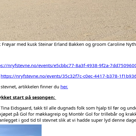
 Frøyar med kusk Steinar Erland Bakken og groom Caroline Nyt
ps://nryfstevne.no/events/e5cbbc77-8a3f-4938-9f2a-7dd7509600
 
https://nryfstevne.no/events/35c32f7c-c0ec-4417-b378-1f1b936
tevnet, artikkelen finner du 
her.
ykket start på sesongen: 
 Tina Eidsgaard, takk til alle dugnads folk som hjalp til før og under
eskjøpet på Gol for møkkagreip og Montér Gol for trillebår og krakk
nlegget i god tid til stevnet slik at vi hadde super lyd denne dag