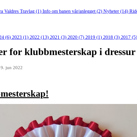
fra Valdres Travlag (1)
Info om banen vår/anlegget (2)
Nyheter (14)
Rid
24 (6)
2023 (1)
2022 (13)
2021 (3)
2020 (7)
2019 (1)
2018 (3)
2017 (5
er for klubbmesterskap i dressur
n
9. jun 2022
bmesterskap!