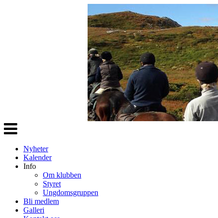
Veksle
navigasjon
Nyheter
Kalender
Info
Om klubben
Styret
Ungdomsgruppen
Bli medlem
Galleri