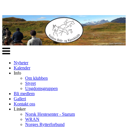
Veksle
navigasjon
Nyheter
Kalender
Info
Om klubben
Styret
Ungdomsgruppen
Bli medlem
Galleri
Kontakt oss
Linker
Norsk Hestesenter - Starum
WRAN
Norges Rytterforbund