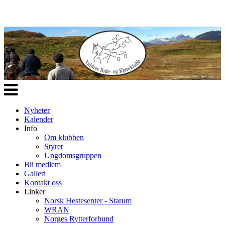
Veksle
navigasjon
Nyheter
Kalender
Info
Om klubben
Styret
Ungdomsgruppen
Bli medlem
Galleri
Kontakt oss
Linker
Norsk Hestesenter - Starum
WRAN
Norges Rytterforbund