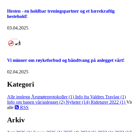
Hesten - en holdbar treningspartner og et bærekraftig
hestehold!
03.04.2025
Vi minner om røykeforbud og båndtvang på anlegget vårt!
02.04.2025
Kategori
Alle innlegg
Årsmøteprotokoller (1)
Info fra Valdres Travlag (1)
Info om banen vår/anlegget (2)
Nyheter (14)
Rideturer 2022 (1)
Vi
alle
RSS
Arkiv