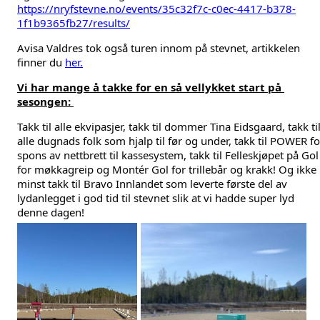
https://nryfstevne.no/events/35c32f7c-c0ec-4417-b378-
1f1b9365fb27/results/
Avisa Valdres tok også turen innom på stevnet, artikkelen 
finner du 
her.
Vi har mange å takke for en så vellykket start på 
sesongen: 
Takk til alle ekvipasjer, takk til dommer Tina Eidsgaard, takk til
alle dugnads folk som hjalp til før og under, takk til 
POWER
 fo
spons av nettbrett til kassesystem, takk til Felleskjøpet på Gol 
for møkkagreip og Montér Gol for trillebår og krakk! Og ikke 
minst takk til Bravo Innlandet som leverte første del av 
lydanlegget i god tid til stevnet slik at vi hadde super lyd 
denne dagen!