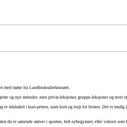
iert med støtte fra Landbruksdirektoratet.
jente og nye metoder; men privat-leksjoner, gruppe-leksjoner og teori st
g er inkludert i kurs-prisen, samt kost og losji for hesten. Det er mulig 
Enten du er satsende utøver i sporten, helt nybegynner, eller voksen som