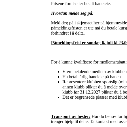
Prisene forutsetter betalt baneleie.
Hvordan melde seg på:
Meld deg på i skjemaet her på hjemmeside
påmeldingsfristen er ute må du betale kursp
forhindret i å delta.
Påmeldingsfrist er søndag 6. juli kl 23.0
For å kunne kvalifisere for medlemsrabatt
Være betalende medlem av klubben o
Ha betalt årlig baneleie på banen
Representere klubben sportslig (min
annen klubb plikter du å melde ove
klubb før 31.12.2027 plikter du å be
Det er begrensede plasser med klubb
Transport av hester:
Har du behov for hje
trenger hjelp til dette. Ta kontakt med oss 