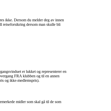
res ikke. Dersom du melder deg av innen
ll reiseforsikring dersom man skulle bli
gangsvinduet er lukket og representerer en
 overgang FRA klubben og til en annen
pris og ikke-medlemspris).
øremerkede midler som skal gå til de som