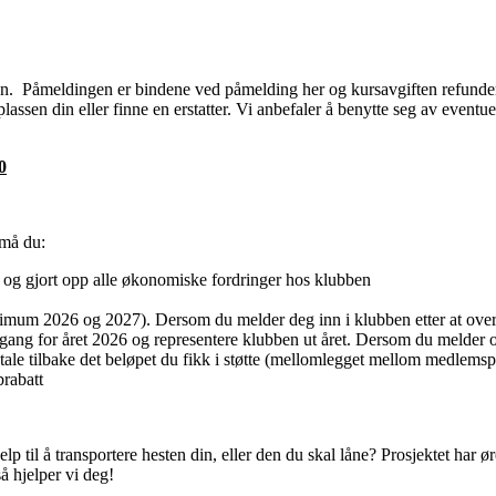
n. Påmeldingen er bindene ved påmelding her og kursavgiften refunde
lassen din eller finne en erstatter. Vi anbefaler å benytte seg av eventue
0
 må du:
g gjort opp alle økonomiske fordringer hos klubben
imum 2026 og 2027). Dersom du melder deg inn i klubben etter at over
rgang for året 2026 og representere klubben ut året. Dersom du melder
tale tilbake det beløpet du fikk i støtte (mellomlegget mellom medlems
rabatt
lp til å transportere hesten din, eller den du skal låne? Prosjektet har 
så hjelper vi deg!