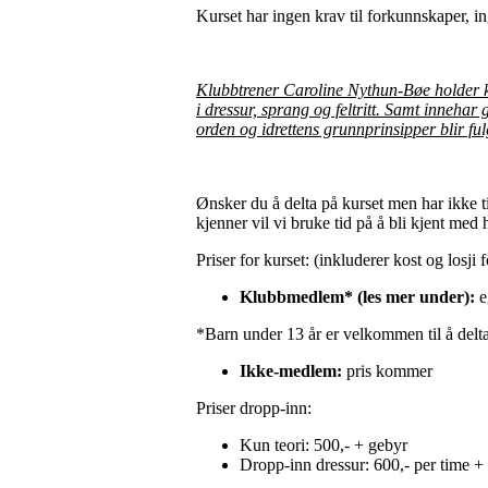
Kurset har ingen krav til forkunnskaper, i
Klubbtrener Caroline Nythun-Bøe holder k
i dressur, sprang og feltritt. Samt innehar
orden og idrettens grunnprinsipper blir ful
Ønsker du å delta på kurset men har ikke 
kjenner vil vi bruke tid på å bli kjent med
Priser for kurset: (inkluderer kost og losji 
Klubbmedlem* (les mer under):
e
*Barn under 13 år er velkommen til å delta
Ikke-medlem:
pris kommer
Priser dropp-inn:
Kun teori: 500,- + gebyr
Dropp-inn dressur: 600,- per time +