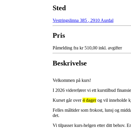
Sted
Vestringslinna 385
,
2910 Aurdal
Pris
Påmelding fra kr 510,00 inkl. avgifter
Beskrivelse
Velkommen på kurs!
I 2026 viderefører vi ett kurstilbud finans
Kurset går over
4 dager
og vil inneholde k
Felles måltider som frokost, lunsj og midda
det.
Vi tilpasser kurs-helgen etter ditt behov. 