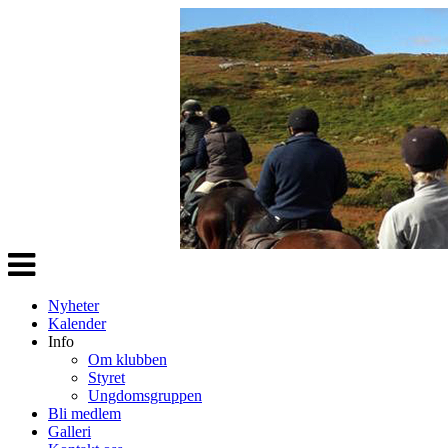
Veksle
navigasjon
Nyheter
Kalender
Info
Om klubben
Styret
Ungdomsgruppen
Bli medlem
Galleri