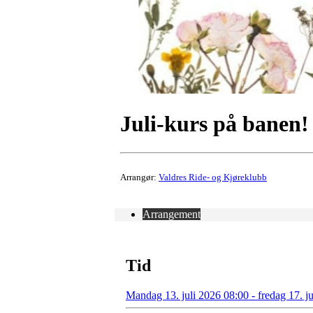
Juli-kurs på banen!
Arrangør:
Valdres Ride- og Kjøreklubb
Arrangement
Tid
Mandag 13. juli 2026 08:00 - fredag 17. j