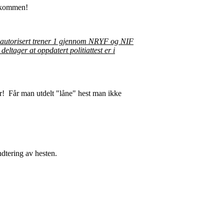
elkommen!
 autorisert trener 1 gjennom NRYF og NIF
eltager at oppdatert politiattest er i
er! Får man utdelt "låne" hest man ikke
dtering av hesten.