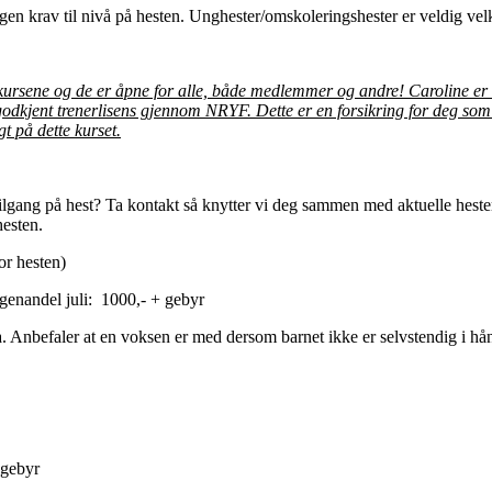
ngen krav til nivå på hesten. Unghester/omskoleringshester er veldig v
ursene og de er åpne for alle, både medlemmer og andre! Caroline er
 godkjent trenerlisens gjennom NRYF. Dette er en forsikring for deg som d
gt på dette kurset.
tilgang på hest? Ta kontakt så knytter vi deg sammen med aktuelle hest
 hesten.
for hesten)
genandel juli: 1000,- + gebyr
. Anbefaler at en voksen er med dersom barnet ikke er selvstendig i hån
 gebyr