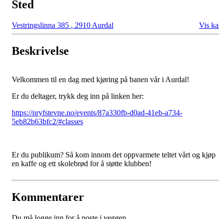
Sted
Vestringslinna 385
,
2910 Aurdal
Vis ka
Beskrivelse
Velkommen til en dag med kjøring på banen vår i Aurdal!
Er du deltager, trykk deg inn på linken her:
https://nryfstevne.no/events/87a330fb-d0ad-41eb-a734-
5eb82b63bfc2/#classes
Er du publikum? Så kom innom det oppvarmete teltet vårt og kjøp
en kaffe og ett skolebrød for å støtte klubben!
Kommentarer
Du må logge inn for å poste i veggen.