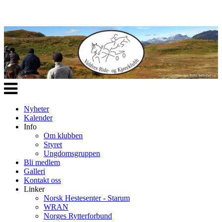
Veksle
navigasjon
Nyheter
Kalender
Info
Om klubben
Styret
Ungdomsgruppen
Bli medlem
Galleri
Kontakt oss
Linker
Norsk Hestesenter - Starum
WRAN
Norges Rytterforbund