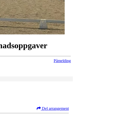
gnadsoppgaver
Påmelding
Del arrangement