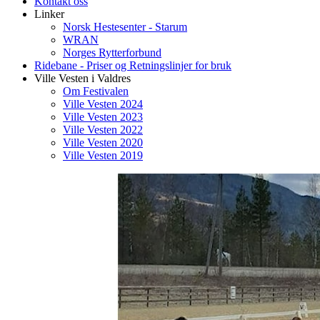
Kontakt oss
Linker
Norsk Hestesenter - Starum
WRAN
Norges Rytterforbund
Ridebane - Priser og Retningslinjer for bruk
Ville Vesten i Valdres
Om Festivalen
Ville Vesten 2024
Ville Vesten 2023
Ville Vesten 2022
Ville Vesten 2020
Ville Vesten 2019