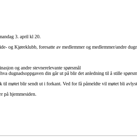
mandag 3. april kl 20.
e- og Kjøreklubb, foresatte av medlemmer og medlemmer/andre dugna
inasjon og andre stevnerelevante spørsmål
va dugnadsoppgaven din går ut på blir det anledning til å stille spørsm
il møtet blir sendt ut i forkant. Ved for få påmeldte vil møtet bli avlyst/
er på hjemmesiden.