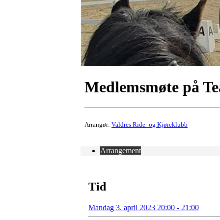
Medlemsmøte på Tea
Arrangør:
Valdres Ride- og Kjøreklubb
Arrangement
Tid
Mandag 3. april 2023 20:00 - 21:00