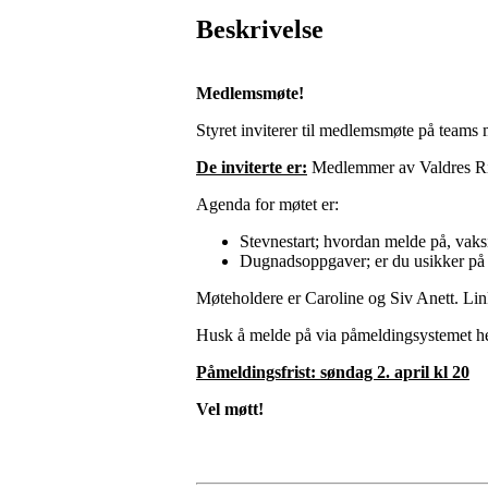
Beskrivelse
Medlemsmøte!
Styret inviterer til medlemsmøte på teams 
De inviterte er:
Medlemmer av Valdres Rid
Agenda for møtet er:
Stevnestart; hvordan melde på, vaks
Dugnadsoppgaver; er du usikker på h
Møteholdere er Caroline og Siv Anett. Link t
Husk å melde på via påmeldingsystemet h
Påmeldingsfrist: søndag 2. april kl 20
Vel møtt!