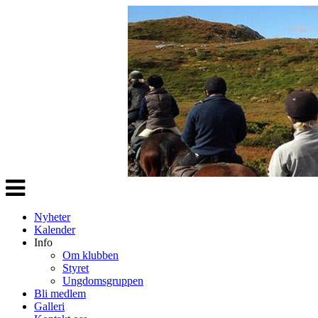
Veksle
navigasjon
Nyheter
Kalender
Info
Om klubben
Styret
Ungdomsgruppen
Bli medlem
Galleri