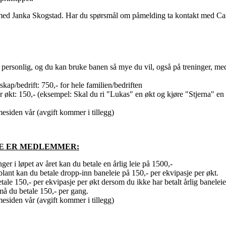
 med Janka Skogstad. Har du spørsmål om påmelding ta kontakt med C
g personlig, og du kan bruke banen så mye du vil, også på treninger, m
kap/bedrift: 750,- for hele familien/bedriften
r økt: 150,- (eksempel: Skal du ri "Lukas" en økt og kjøre "Stjerna" en
esiden vår (avgift kommer i tillegg)
KE ER MEDLEMMER:
 i løpet av året kan du betale en årlig leie på 1500,-
lant kan du betale dropp-inn baneleie på 150,- per ekvipasje per økt.
tale 150,- per ekvipasje per økt dersom du ikke har betalt årlig banelei
må du betale 150,- per gang.
esiden vår (avgift kommer i tillegg)