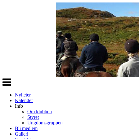
Veksle
navigasjon
Nyheter
Kalender
Info
Om klubben
Styret
Ungdomsgruppen
Bli medlem
Galleri