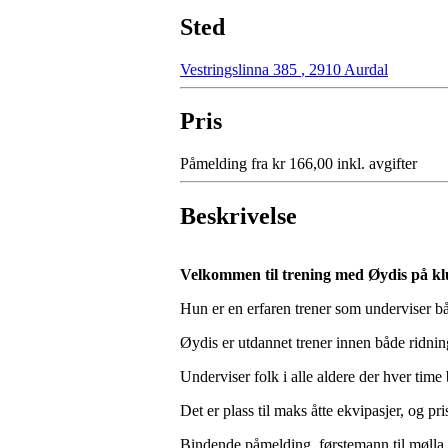
Sted
Vestringslinna 385
,
2910 Aurdal
Pris
Påmelding fra kr 166,00 inkl. avgifter
Beskrivelse
Velkommen til trening med Øydis på kl
Hun er en erfaren trener som underviser bå
Øydis er utdannet trener innen både ridning
Underviser folk i alle aldere der hver time b
Det er plass til maks åtte ekvipasjer, og pr
Bindende påmelding, førstemann til mølla 