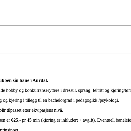
ubben sin bane i Aurdal.
de hobby og konkurranseryttere i dressur, sprang, feltritt og kjøring/t
 og kjøring i tillegg til en bachelorgrad i pedagogikk /psykologi.
lir tilpasset etter ekvipasjens nivå.
isen er
625,-
pr 45 min (kjøring er inkludert + avgift). Eventuell baneleie
prinsippet.