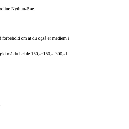
aroline Nythun-Bøe.
ed forbehold om at du også er medlem i
 økt må du betale 150,-+150,-=300,- i
e.