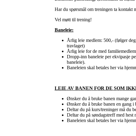
Har du spørsmål om treningen ta kontakt
Vel møtt til trening!
Baneleie:
Årlig leie medlem: 500,- (følger de
travlaget)
Årlig leie for de med familiemedlems
Dropp-inn baneleie per ekvipasje pe
baneleie).
Baneleien skal betales her via hjemm
LEIE AV BANEN FOR DE SOM IK
Ønsker du å bruke banen mange ganger
Ønsker du å bruke banen en gang i b
Deltar du på kurs/treninger må du be
Deltar du på søndagstreff med hest 
Baneleien skal betales her via hjemm