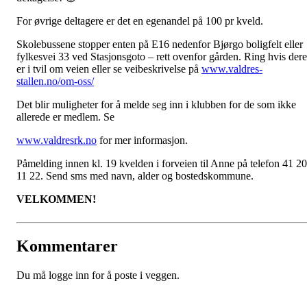
For øvrige deltagere er det en egenandel på 100 pr kveld.
Skolebussene stopper enten på E16 nedenfor Bjørgo boligfelt eller
fylkesvei 33 ved Stasjonsgoto – rett ovenfor gården. Ring hvis dere
er i tvil om veien eller se veibeskrivelse på
www.valdres-
stallen.no/om-oss/
Det blir muligheter for å melde seg inn i klubben for de som ikke
allerede er medlem. Se
www.valdresrk.no
for mer informasjon.
Påmelding innen kl. 19 kvelden i forveien til Anne på telefon 41 20
11 22. Send sms med navn, alder og bostedskommune.
VELKOMMEN!
Kommentarer
Du må logge inn for å poste i veggen.