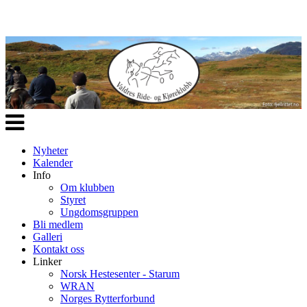
Veksle
navigasjon
Nyheter
Kalender
Info
Om klubben
Styret
Ungdomsgruppen
Bli medlem
Galleri
Kontakt oss
Linker
Norsk Hestesenter - Starum
WRAN
Norges Rytterforbund