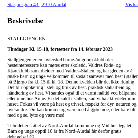
Stasjonsgoto 43
,
2910 Aurdal
Vis ka
Beskrivelse
STALLGJENGEN
Tirsdager Kl. 15-18, fortsetter fra 14. februar 2023
Stallgjengen er en lavterskel barne-/ungdomsklubb der
hesteinteresserte kan møtes etter skoletid. Valdres Ride- og
Kjøreklubb samarbeider med Valdres-Stallen, og har gleden av å
ønske barn og unge velkommen til sosialt samvær med hest i stalle
på Bjørgo fra kl. 15 til kl. 18. Denne kvelden blir det ikke ridning.
Det blir opplæring i stell og bruk av hest, praktisk stallarbeid og
håndtering av hest. Vi samles også til et varmt måltid ved bålpanna
eller inne hos Anne. Er det kaldt i stallen, kan vi ha aktiviteter inni
huset. Fokus vil være på hest og trivsel, respekt for dyr, naturen og
hverandre. Du kan komme og være med å gjøre noe, eller bare bli
med og se, lytte og være med.
Tilbudet er støttet av Nord-Aurdal kommune og Midthus legatet.
Barn og unge opptil 16 år fra Nord-Aurdal får derfor gratis
deltagelse! 😊