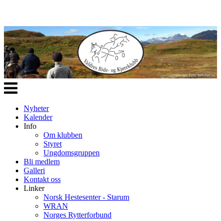
Veksle
navigasjon
Nyheter
Kalender
Info
Om klubben
Styret
Ungdomsgruppen
Bli medlem
Galleri
Kontakt oss
Linker
Norsk Hestesenter - Starum
WRAN
Norges Rytterforbund