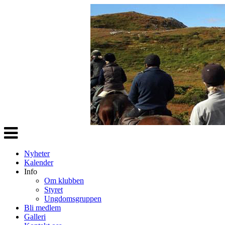
Veksle
navigasjon
Nyheter
Kalender
Info
Om klubben
Styret
Ungdomsgruppen
Bli medlem
Galleri