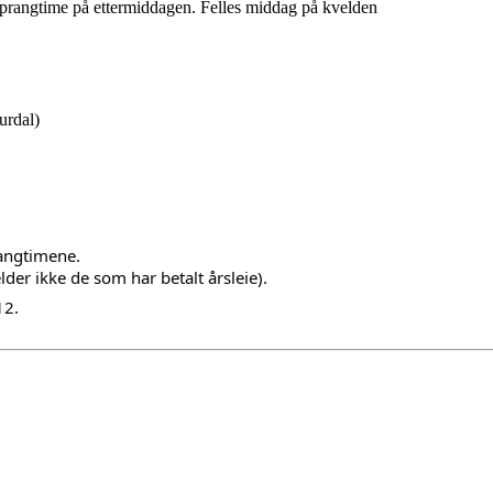
sprangtime på ettermiddagen. Felles middag på kvelden
urdal)
rangtimene.
lder ikke de som har betalt årsleie).
12.