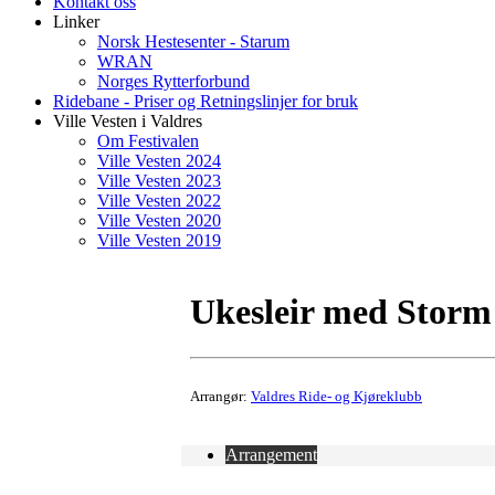
Kontakt oss
Linker
Norsk Hestesenter - Starum
WRAN
Norges Rytterforbund
Ridebane - Priser og Retningslinjer for bruk
Ville Vesten i Valdres
Om Festivalen
Ville Vesten 2024
Ville Vesten 2023
Ville Vesten 2022
Ville Vesten 2020
Ville Vesten 2019
Ukesleir med Storm
Arrangør:
Valdres Ride- og Kjøreklubb
Arrangement