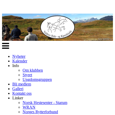
Veksle
navigasjon
Nyheter
Kalender
Info
Om klubben
Styret
Ungdomsgruppen
Bli medlem
Galleri
Kontakt oss
Linker
Norsk Hestesenter - Starum
WRAN
Norges Rytterforbund