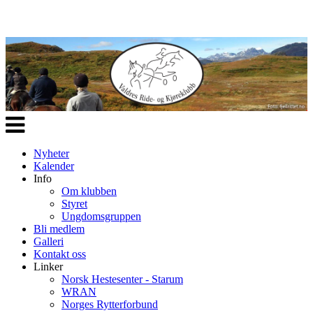
Veksle
navigasjon
Nyheter
Kalender
Info
Om klubben
Styret
Ungdomsgruppen
Bli medlem
Galleri
Kontakt oss
Linker
Norsk Hestesenter - Starum
WRAN
Norges Rytterforbund