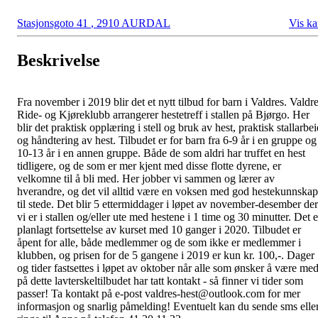
Stasjonsgoto 41
,
2910 AURDAL
Vis ka
Beskrivelse
Fra november i 2019 blir det et nytt tilbud for barn i Valdres. Valdr
Ride- og Kjøreklubb arrangerer hestetreff i stallen på Bjørgo. Her
blir det praktisk opplæring i stell og bruk av hest, praktisk stallarbe
og håndtering av hest. Tilbudet er for barn fra 6-9 år i en gruppe og
10-13 år i en annen gruppe. Både de som aldri har truffet en hest
tidligere, og de som er mer kjent med disse flotte dyrene, er
velkomne til å bli med. Her jobber vi sammen og lærer av
hverandre, og det vil alltid være en voksen med god hestekunnskap
til stede. Det blir 5 ettermiddager i løpet av november-desember der
vi er i stallen og/eller ute med hestene i 1 time og 30 minutter. Det e
planlagt fortsettelse av kurset med 10 ganger i 2020. Tilbudet er
åpent for alle, både medlemmer og de som ikke er medlemmer i
klubben, og prisen for de 5 gangene i 2019 er kun kr. 100,-. Dager
og tider fastsettes i løpet av oktober når alle som ønsker å være me
på dette lavterskeltilbudet har tatt kontakt - så finner vi tider som
passer! Ta kontakt på e-post valdres-hest@outlook.com for mer
informasjon og snarlig påmelding! Eventuelt kan du sende sms elle