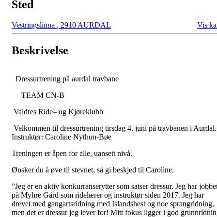
Sted
Vestringslinna
,
2910 AURDAL
Vis ka
Beskrivelse
Dressurtrening på aurdal travbane
TEAM CN-B
Valdres Ride– og Kjøreklubb
Velkommen til dressurtrening tirsdag 4. juni på travbanen i Aurdal.
Instruktør: Caroline Nythun-Bøe
Treningen er åpen for alle, uansett nivå.
Ønsker du å øve til stevnet, så gi beskjed til Caroline.
”Jeg er en aktiv konkurranserytter som satser dressur. Jeg har jobbe
på Myhre Gård som ridelærer og instruktør siden 2017. Jeg har
drevet med gangartsridning med Islandshest og noe sprangridning,
men det er dressur jeg lever for! Mitt fokus ligger i god grunnridni