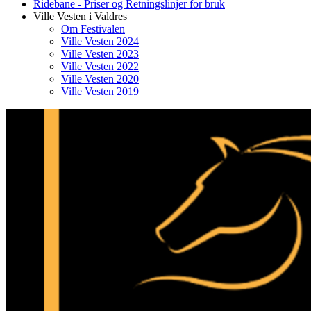
Ridebane - Priser og Retningslinjer for bruk
Ville Vesten i Valdres
Om Festivalen
Ville Vesten 2024
Ville Vesten 2023
Ville Vesten 2022
Ville Vesten 2020
Ville Vesten 2019