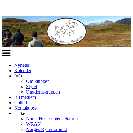
Veksle
navigasjon
Nyheter
Kalender
Info
Om klubben
Styret
Ungdomsgruppen
Bli medlem
Galleri
Kontakt oss
Linker
Norsk Hestesenter - Starum
WRAN
Norges Rytterforbund