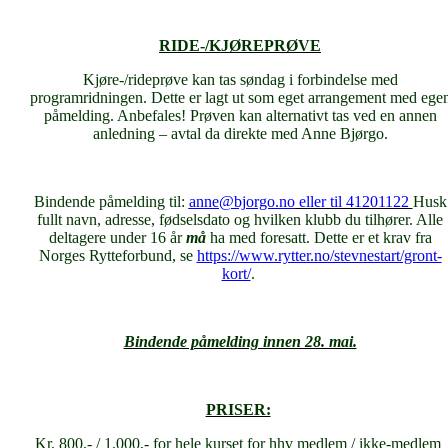
RIDE-/KJØREPRØVE
Kjøre-/rideprøve kan tas søndag i forbindelse med
programridningen. Dette er lagt ut som eget arrangement med ege
påmelding. Anbefales! Prøven kan alternativt tas ved en annen
anledning – avtal da direkte med Anne Bjørgo.
Bindende påmelding til:
anne@bjorgo.no
eller til 41201122
Husk
fullt navn, adresse, fødselsdato og hvilken klubb du tilhører. Alle
deltagere under 16 år
må
ha med foresatt. Dette er et krav fra
Norges Rytteforbund, se
https://www.rytter.no/stevnestart/gront-
kort/
.
Bindende påmelding innen 28. mai.
PRISER:
Kr. 800,- / 1.000,- for hele kurset for hhv medlem / ikke-medlem