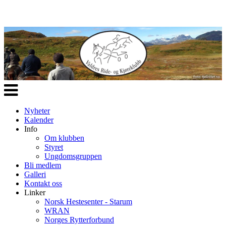
Veksle
navigasjon
Nyheter
Kalender
Info
Om klubben
Styret
Ungdomsgruppen
Bli medlem
Galleri
Kontakt oss
Linker
Norsk Hestesenter - Starum
WRAN
Norges Rytterforbund