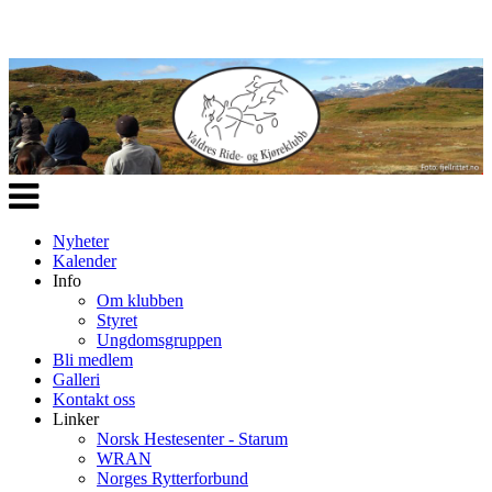
Veksle
navigasjon
Nyheter
Kalender
Info
Om klubben
Styret
Ungdomsgruppen
Bli medlem
Galleri
Kontakt oss
Linker
Norsk Hestesenter - Starum
WRAN
Norges Rytterforbund