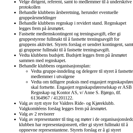
Velge dirigent, referent, samt to medlemmer til å underskrive
protokollen
Behandle klubbens årsberetning, herunder eventuelle
gruppeårsmeldinger
Behandle klubbens regnskap i revidert stand. Regnskapet
legges frem på årsmøtet.
Fastsette medlemskontingent og treningsavgift, eller gi
gruppestyrene fullmakt til å fastsette treningsavgift for
gruppens aktivitet. Styrets forslag er uendret kontingent, sam
gi gruppene fullmakt til å fastsette treningsavgift.
Vedta klubbens budsjett. Budsjett legges frem på årsmøtet
sammen med regnskapet.
Behandle klubbens organisasjonsplan:
Vedta gruppe-inndeling og delegere til styret å fastsette
medlemmer i utvalgene
Vedta om tidligere praksis med engasjert regnskapsfør
skal fortsette. Engasjert regnskapsførerselskap er ASB
Regnskap og Kontor AS, v/ Anne S. Bjørgo, tlf.
61364967 / 41201122.
Valg av nytt styre for Valdres Ride- og Kjøreklubb.
Valgkomitéens forslag legges frem på årsmøtet.
Valg av 2 revisorer
Valg av representanter til ting og møter i de organisasjonsled
klubben har representasjonsrett, eller gi styret fullmakt til å
oppnevne representantene. Styrets forslag er å gi styret