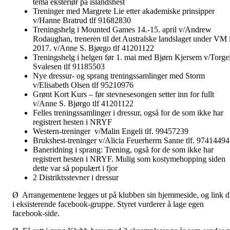
tema eksteriør på islandshest
Treninger med Margrete Lie etter akademiske prinsipper
v/Hanne Bratrud tlf 91682830
Treningshelg i Mounted Games 14.-15. april v/Andrew
Rodaughan, treneren til det Australske landslaget under VM 
2017. v/Anne S. Bjørgo tlf 41201122
Treningshelg i helgen før 1. mai med Bjørn Kjersem v/Torge
Svalesen tlf 91185503
Nye dressur- og sprang treningssamlinger med Storm
v/Elisabeth Olsen tlf 95210976
Grønt Kort Kurs – før stevnesesongen setter inn for fullt
v/Anne S. Bjørgo tlf 41201122
Felles treningssamlinger i dressur, også for de som ikke har
registrert hesten i NRYF
Western-treninger v/Malin Engeli tlf. 99457239
Brukshest-treninger v/Alicia Feuerherrn Sanne tlf. 97414494
Baneridning i sprang: Trening, også for de som ikke har
registrert hesten i NRYF. Mulig som kostymehopping siden
dette var så populært i fjor
2 Distriktsstevner i dressur
Ø Arrangementene legges ut på klubben sin hjemmeside, og link d
i eksisterende facebook-gruppe. Styret vurderer å lage egen
facebook-side.