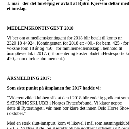
1. mai - der det foreløpig er avtalt at Bjørn Kjersem deltar me
et innslag.
MEDLEMSKONTINGENT 2018
Vi ber om at medlemskontingent for 2018 blir betalt til konto nr.
2320 18 44924. Kontingenten for 2018 er: 400,- for barn, 425,- for
voksne fom 18 år og 450,- for familiemedlemsskap i henhold til
årsmøtevedtak i 2017. (Til orientering koster bladet «Hestesport» kr
420,- som direkte abonnement.)
ÅRSMELDING 2017:
Som siste punkt på årsplanen for 2017 hadde vi:
"Videreutvikle klubben slik at den i 2018 blir endelig godkjent som
SATSNINGSKLUBB i Norges Rytterforbund. Vi klarer neppe
dette til Ryttertinget i vår, men bør klare det innen Oslo Horse Sho
i oktober."
Med en sterk slutt-innspurt, kom vi likevel i mål som satsningsklub
i 2017: Valdres Ride- og Kjøreklubb ble godkjent offisielt av Norg