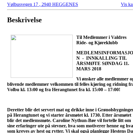
Vølbusvegen 17
,
2940 HEGGENES
Vis ka
Beskrivelse
Til
Medlemmer i Valdres
Ride- og Kjøreklubb
MEDLEMSINFORMASJ
N - INNKALLING TIL
ÅRSMØTE SØNDAG 11.
MARS 2018
Vi ønsker alle medlemmer o
blivende medlemmer velkommen til felles kjøring og ridning fr
Volbu kl. 13:00 og fra Herangtunet fra kl. 15:00 – 17:00!
Deretter blir det servert mat og drikke inne i Grønolsbygninge
på Herangtunet og vi starter årsmøtet kl. 1730. Etter årsmøtet
blir det medlemsmøte. Caroline Nythun-Bøe vil fortelle litt om
sine erfaringer ute på stevner, hva som motiverer henne og hv
som kreves av hest og rytter. Vi skal også planlegge Hestens D