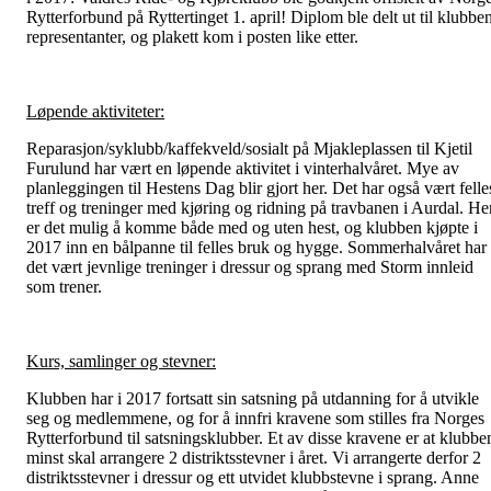
Rytterforbund på Ryttertinget 1. april! Diplom ble delt ut til klubbe
representanter, og plakett kom i posten like etter.
Løpende aktiviteter:
Reparasjon/syklubb/kaffekveld/sosialt på Mjakleplassen til Kjetil
Furulund har vært en løpende aktivitet i vinterhalvåret. Mye av
planleggingen til Hestens Dag blir gjort her. Det har også vært felle
treff og treninger med kjøring og ridning på travbanen i Aurdal. He
er det mulig å komme både med og uten hest, og klubben kjøpte i
2017 inn en bålpanne til felles bruk og hygge. Sommerhalvåret har
det vært jevnlige treninger i dressur og sprang med Storm innleid
som trener.
Kurs, samlinger og stevner:
Klubben har i 2017 fortsatt sin satsning på utdanning for å utvikle
seg og medlemmene, og for å innfri kravene som stilles fra Norges
Rytterforbund til satsningsklubber. Et av disse kravene er at klubbe
minst skal arrangere 2 distriktsstevner i året. Vi arrangerte derfor 2
distriktsstevner i dressur og ett utvidet klubbstevne i sprang. Anne