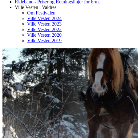
Ridebane - Priser og Retningslinjer for bruk
Ville Vesten i Valdres
Om Festivalen
Ville Vesten 2024
Ville Vesten 2023
Ville Vesten 2022
Ville Vesten 2020
Ville Vesten 2019