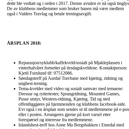
dette ble vedtatt og i orden i 2017. Denne avtalen er nå også tinglys
De av klubbens medlemmer som bruker banen må være medlem
også i Valdres Travlag og betale treningsavgift.
ÅRSPLAN 2018:
Reparasjon/syklubb/kaffekveld/sosialt på Mjakleplassen i
vinterhalvåret fortsetter på tirsdagskveldene. Kontaktperson:
Kjetil Furulund tlf: 97512086.
Søndagstreff på Aurdal Travbane med kjøring, ridning og
unghest-trening.
Tema-kvelder med video og sosialt samvær med temaene:
Dressur og ryttertester, Sprangridning, Mounted Games,
Pusse utstyr, Western-ridning, Kjøring. Tid og sted
offentliggjøres på hjemmesiden og klubbens facebook-side.
Evt også i en årsplan som sendes ut til medlemmene på e-pos
eller i posten. Arrangeres gjerne på kort varsel etter
forespørsel og interesse fra medlemmene.
Islandshest-treff hos Anne Ma Bergsbakken i Etnedal med