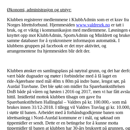
Økonomi, administrasjon og utstyr:
Klubben registrerer medlemmene i KlubbAdmin som er et krav fra
Norges Idrettsforbund. Hjemmesiden
www.valdresrk.no
er tatt i
bruk, og er viktig i kommunikasjon med medlemmene. Løsningen 
knyttet opp mot KlubbAdmin, SportsAdmin og MinIdrett og bruke
samme databaser for å synkronisere informasjon automatisk. I
klubbens gruppen på facebook er det mye aktivitet, og
arrangementene fra hjemmesiden blir delt der.
Klubben ønsker en samlingsplass på nøytral grunn, og det har derf
vært både dugnader og møter i forbindelse med å få laget en
ride-/kjørebane med mål 40m x 80m på indre bane, lengst sør, på
Aurdal Travbane. Det ble søkt om midler fra Sparebankstiftelsen
DnB både på våren og høsten i 2016 og 2017, men vi har fått avsl
hittil. Imidlertid mottok klubben tilsagn om gave fra
Sparebankstiftelsen Hallingdal – Valdres på kr. 100.000,- som må
brukes innen 31/12-2018. I tillegg vil Valdres Travlag gi kr. 10.000,
i støtte til banen. Arbeidet med å forhåndsgodkjenne banen som
idrettsanlegg i Nord-Aurdal kommune er i mål, og søknad om
tippemidler er sendt. Dette er en betingelse for å kunne motta
tippemidler til banen at klubben har 30-års bruksrett på grunnen, og