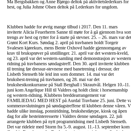
Ma Bergsbakken og Anne Bjørgo deltok på aktivitetslederkurs for
hest, og Julia Johme Olsen deltok på Lederkurs for ungdom.
Klubben hadde for øvrig mange tilbud i 2017. Den 11. mars
inviterte Alicia Feuerherrn Sanne til møte for å gå gjennom hva so
trengs av hest og rytter for å starte på stevner. 25. – 26. mars var de
Grønt Kort Kurs. Søndag 2. april på travbanen holdt Torgeir
Svalesen kjørekurs, mens Bente Oxhovd hadde gjennomgang av
krav til bruksprøver på utstillinger. 21. april var det western-kveld,
og 23. april var det western-samling med demonstrasjon av western
ridning på travbanens søndagstreff. Den 30. april inviterte klubben
til trening før dressur-stevnene med banetrening i dressur, der
Lisbeth Stenseth ble leid inn som dommer. 14. mai var det
brukshest-trening på travbanen, og 28. mai var det
brukshestkonkurranse på Stall Berghall i Skrautvål. Helgen 10.-11.
juni kom Angelique Hill til Valdres og holdt clinic i horsemanship
og western-ridning. Klubbens breddearrangement var
FAMILIEDAG MED HEST på Aurdal Travbane 25. juni. Dette v
sommeravslutningen på søndagstreffene til klubben denne våren. V
hadde ulike innslag, ponniridning, brukshestløype, kiosk og åpen
dag for alle hesteinteresserte i Valdres denne søndagen. 22. juli
arrangerte klubben på nytt programridning med Lisbeth Stenseth.
Det var rideleir med Storm fra 5.-9. august. 11.-13. september kom