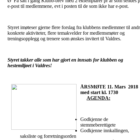
Ø Få satt i gang Klubb-brev med 2 eksemplarer pr år som sendes 
e-post til medlemmene, evt i posten til de som ikke har e-post.
Styret imøteser gjerne flere forslag fra klubbens medlemmer til and
konkrete aktiviteter, flere temakvelder for medlemsmøter og
treningsopplegg og trenere som ønskes invitert til Valdres.
Styret takker alle som har gjort en innsats for klubben og
hestemiljøet i Valdres!
ÅRSMØTE 11. Mars 2018
med start kl. 1730
AGENDA:
Godkjenne de
stemmeberettigete
Godkjenne innkallingen,
saksliste og forretningsorden