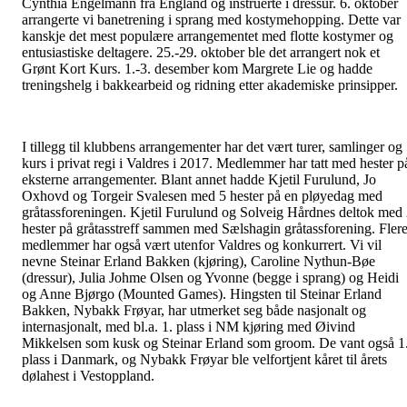
Cynthia Engelmann fra England og instruerte i dressur. 6. oktober
arrangerte vi banetrening i sprang med kostymehopping. Dette var
kanskje det mest populære arrangementet med flotte kostymer og
entusiastiske deltagere. 25.-29. oktober ble det arrangert nok et
Grønt Kort Kurs. 1.-3. desember kom Margrete Lie og hadde
treningshelg i bakkearbeid og ridning etter akademiske prinsipper.
I tillegg til klubbens arrangementer har det vært turer, samlinger og
kurs i privat regi i Valdres i 2017. Medlemmer har tatt med hester p
eksterne arrangementer. Blant annet hadde Kjetil Furulund, Jo
Oxhovd og Torgeir Svalesen med 5 hester på en pløyedag med
gråtassforeningen. Kjetil Furulund og Solveig Hårdnes deltok med
hester på gråtasstreff sammen med Sælshagin gråtassforening. Fler
medlemmer har også vært utenfor Valdres og konkurrert. Vi vil
nevne Steinar Erland Bakken (kjøring), Caroline Nythun-Bøe
(dressur), Julia Johme Olsen og Yvonne (begge i sprang) og Heidi
og Anne Bjørgo (Mounted Games). Hingsten til Steinar Erland
Bakken, Nybakk Frøyar, har utmerket seg både nasjonalt og
internasjonalt, med bl.a. 1. plass i NM kjøring med Øivind
Mikkelsen som kusk og Steinar Erland som groom. De vant også 1
plass i Danmark, og Nybakk Frøyar ble velfortjent kåret til årets
dølahest i Vestoppland.