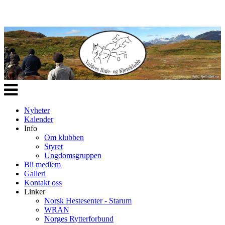
Veksle
navigasjon
Nyheter
Kalender
Info
Om klubben
Styret
Ungdomsgruppen
Bli medlem
Galleri
Kontakt oss
Linker
Norsk Hestesenter - Starum
WRAN
Norges Rytterforbund