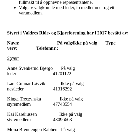
fullmakt til å oppnevne representantene.
Valg av valgkomité med leder, to medlemmer og ett
varamedlem.
Styret i Valdres Ride- og Kjøreforening har i 2017 bestått av:
Navn: På valg/ikke på valg Type
verv: Telefonnr.:
Styret:
Anne Svenkerud Bjørgo På valg
leder 41201122
Lars Gunnar Løvvik Ikke på valg
nestleder 41316292
Kinga Treczynska Ikke på valg
styremedlem 47748554
Kai Kareliussen Ikke på valg
styremedlem 48096663
Mona Brendengen Rabben På valg