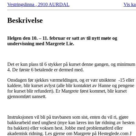
Vestringslinna
,
2910 AURDAL
Vis ka
Beskrivelse
Helgen den 10. – 11. februar er satt av til nytt møte og
undervisning med Margrete Lie.
Det er kun plass til 6 stykker på kurset denne gangen, og minimum
4. De første 6 betalende er dermed med.
Onsdagen før sjekkes værmeldingen, og er vær utsiktene -15 eller
kaldere, blir kurset avlyst (alle blir kontaktet av Hanne og pengene
for kurset blir refundert). Er Margrete først kommet, blir kurset
gjennomført uansett.
Instruksjonen vil bli på travbanen som sist, enten du vil ri, gjøre
bakkearbeid med unghest (mye kan læres inn før ridning av hesten
fra bakken) eller voksen hest. Jobbe med problematferd eller
akademisk ridning. Les gjerne om Margrete på Hesteglede.com J