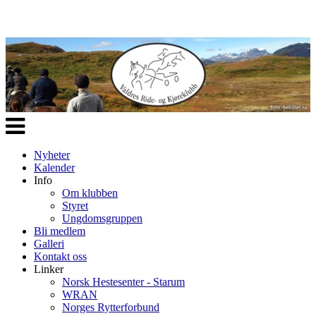
Veksle
navigasjon
Nyheter
Kalender
Info
Om klubben
Styret
Ungdomsgruppen
Bli medlem
Galleri
Kontakt oss
Linker
Norsk Hestesenter - Starum
WRAN
Norges Rytterforbund