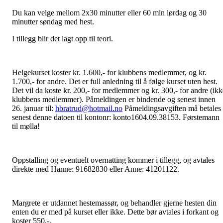
Du kan velge mellom 2x30 minutter eller 60 min lørdag og 30
minutter søndag med hest.
I tillegg blir det lagt opp til teori.
Helgekurset koster kr. 1.600,- for klubbens medlemmer, og kr.
1.700,- for andre. Det er full anledning til å følge kurset uten hest.
Det vil da koste kr. 200,- for medlemmer og kr. 300,- for andre (ikk
klubbens medlemmer). Påmeldingen er bindende og senest innen
26. januar til:
hbratrud@hotmail.no
Påmeldingsavgiften må betales
senest denne datoen til kontonr: konto1604.09.38153. Førstemann
til mølla!
Oppstalling og eventuelt overnatting kommer i tillegg, og avtales
direkte med Hanne: 91682830 eller Anne: 41201122.
Margrete er utdannet hestemassør, og behandler gjerne hesten din
enten du er med på kurset eller ikke. Dette bør avtales i forkant og
koster 550,-.