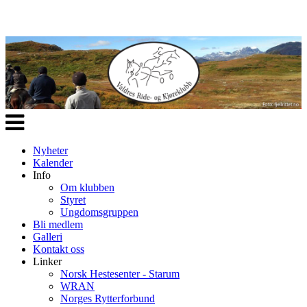
Veksle
navigasjon
Nyheter
Kalender
Info
Om klubben
Styret
Ungdomsgruppen
Bli medlem
Galleri
Kontakt oss
Linker
Norsk Hestesenter - Starum
WRAN
Norges Rytterforbund