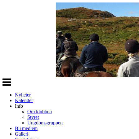
Veksle
navigasjon
Nyheter
Kalender
Info
Om klubben
Styret
Ungdomsgruppen
Bli medlem
Galleri