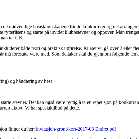
a de nødvendige basiskunnskapene før de konkurrerer og det arrangere
 rytterlisens og starte på utvidet klubbstevner og oppover. Man trenger
t man tar GK.
nkluderer både teori og praktisk utførelse. Kurset vil gå over 2 eller fle
6 år må foresatte være med. Som deltaker skal du gjennom følgende temae
øring) og håndtering av hest
 starte stevner. Det kan også være nyttig å ta en repetisjon på konkurra
rert aktivt. Vi har spesialtilbud på dette.
sjon finner du her:
invitasjon-gront-kort-2017-03 Endret.pdf