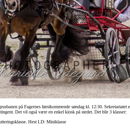
rusbanen på Fagernes førstkommende søndag kl. 12:30. Sekretariatet er
ingent. Det vil også være en enkel kiosk på stedet. Det blir 3 klasser:
rutteringsklasse. Hest LD: Miniklasse