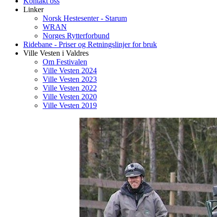
Kontakt oss
Linker
Norsk Hestesenter - Starum
WRAN
Norges Rytterforbund
Ridebane - Priser og Retningslinjer for bruk
Ville Vesten i Valdres
Om Festivalen
Ville Vesten 2024
Ville Vesten 2023
Ville Vesten 2022
Ville Vesten 2020
Ville Vesten 2019