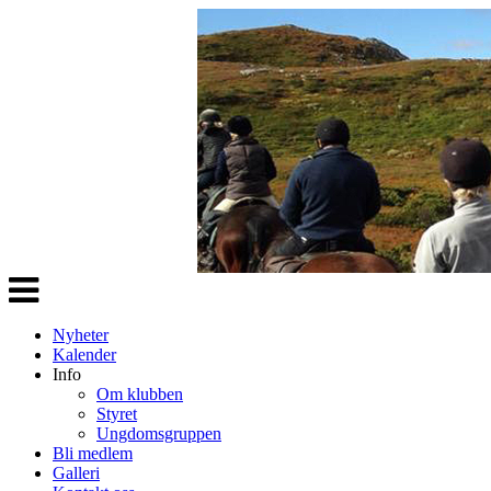
Veksle
navigasjon
Nyheter
Kalender
Info
Om klubben
Styret
Ungdomsgruppen
Bli medlem
Galleri