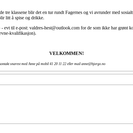
r de tre klassene blir det en tur rundt Fagernes og vi avrunder med sosia
 litt å spise og drikke.
- evt til e-post: valdres-hest@outlook.com for de som ikke har grønt kor
evne-kvalifikasjon).
VELKOMMEN!
 ta kontakt snarest med Anne på mobil 41 20 11 22 eller mail anne@bjorgo.no