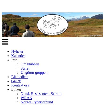
Veksle
navigasjon
Nyheter
Kalender
Info
Om klubben
Styret
Ungdomsgruppen
Bli medlem
Galleri
Kontakt oss
Linker
Norsk Hestesenter - Starum
WRAN
Norges Rytterforbund