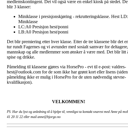
medlemskontingent. Det vil også være en enkel kiosk på stedet. De
blir 3 klasser:
Miniklasse i presisjonskjøring - rekrutteringsklasse. Hest LD:
Miniklasse
LC:A0 Presisjon hest/ponni
LB:A0 Presisjon hest/ponni
Det blir premiering etter hver klasse. Etter de tre klassene blir det e
tur rundt Fagernes og vi avrunder med sosialt samvær for deltagere
mannskap og alle medlemmer som ønsker å være med. Det blir litt 
spise og drikke.
Påmelding til klassene gjøres via HorsePro - evt til e-post: valdres-
hest@outlook.com for de som ikke har grønt kort eller lisens (siden
påmelding ikke er mulig i HorsePro for de uten nødvendig stevne-
kvalifikasjon).
VELKOMMEN!
PS. Har du lyst og anledning til å hjelpe til, vennligst ta kontakt snarest med Anne på mob
41 20 11 22 eller mail anne@bjorgo.no