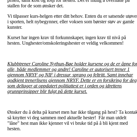
prisen, samt kost og losji for hesten. Det er mulig å overnatte på
stallen for de som ønsker det.
Vi tilpasser kurs-helgen etter ditt behov. Enten du er satsende utøve
i sporten, helt nybegynner, eller voksen som børster støv av gamle
kunster.
Kurset har ingen krav til forkunnskaper, ingen krav til nivå på
hesten. Unghester/omskoleringshester er veldig velkommen!
Klubbtrener Caroline Nythun-Bøe holder kursene og de er åpne fo
alle, både medlemmer og andre! Caroline er autorisert trener 1
gjennom NRYF og NIF i dressur, sprang og feltritt. Samt innehar
godkjent trenerlisens gjennom NRYF. Dette er en forsikring for deg
som deltager at oppdatert politiattest er i orden og idrettens
grunnprinsipper blir fulgt på dette kurset.
Ønsker du å delta på kurset men har ikke tilgang på hest? Ta konta
så knytter vi deg sammen med aktuelle hester! Får man utdelt
"låne" hest man ikke kjenner vil vi bruke tid på å bli kjent med
hesten.