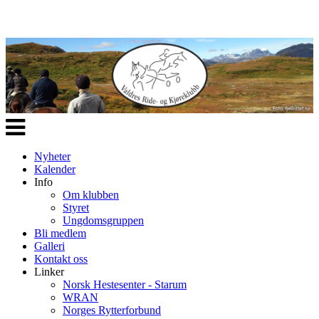
Veksle
navigasjon
Nyheter
Kalender
Info
Om klubben
Styret
Ungdomsgruppen
Bli medlem
Galleri
Kontakt oss
Linker
Norsk Hestesenter - Starum
WRAN
Norges Rytterforbund