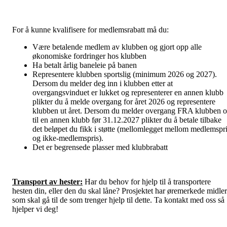
For å kunne kvalifisere for medlemsrabatt må du:
Være betalende medlem av klubben og gjort opp alle
økonomiske fordringer hos klubben
Ha betalt årlig baneleie på banen
Representere klubben sportslig (minimum 2026 og 2027).
Dersom du melder deg inn i klubben etter at
overgangsvinduet er lukket og representerer en annen klubb
plikter du å melde overgang for året 2026 og representere
klubben ut året. Dersom du melder overgang FRA klubben 
til en annen klubb før 31.12.2027 plikter du å betale tilbake
det beløpet du fikk i støtte (mellomlegget mellom medlemspr
og ikke-medlemspris).
Det er begrensede plasser med klubbrabatt
Transport av hester:
Har du behov for hjelp til å transportere
hesten din, eller den du skal låne? Prosjektet har øremerkede midler
som skal gå til de som trenger hjelp til dette. Ta kontakt med oss så
hjelper vi deg!