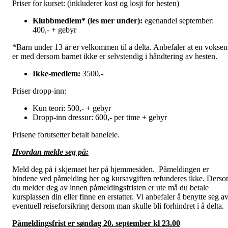
Priser for kurset: (inkluderer kost og losji for hesten)
Klubbmedlem* (les mer under):
egenandel september:
400,- + gebyr
*Barn under 13 år er velkommen til å delta. Anbefaler at en voksen
er med dersom barnet ikke er selvstendig i håndtering av hesten.
Ikke-medlem:
3500,-
Priser dropp-inn:
Kun teori: 500,- + gebyr
Dropp-inn dressur: 600,- per time + gebyr
Prisene forutsetter betalt baneleie.
Hvordan melde seg på:
Meld deg på i skjemaet her på hjemmesiden. Påmeldingen er
bindene ved påmelding her og kursavgiften refunderes ikke. Ders
du melder deg av innen påmeldingsfristen er ute må du betale
kursplassen din eller finne en erstatter. Vi anbefaler å benytte seg a
eventuell reiseforsikring dersom man skulle bli forhindret i å delta.
Påmeldingsfrist er søndag 20. september kl 23.00