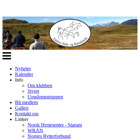
Veksle
navigasjon
Nyheter
Kalender
Info
Om klubben
Styret
Ungdomsgruppen
Bli medlem
Galleri
Kontakt oss
Linker
Norsk Hestesenter - Starum
WRAN
Norges Rytterforbund