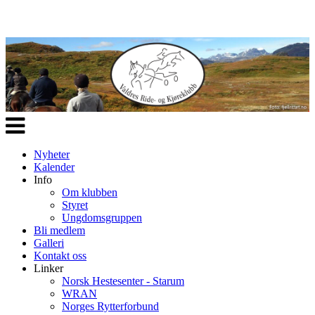
Veksle
navigasjon
Nyheter
Kalender
Info
Om klubben
Styret
Ungdomsgruppen
Bli medlem
Galleri
Kontakt oss
Linker
Norsk Hestesenter - Starum
WRAN
Norges Rytterforbund