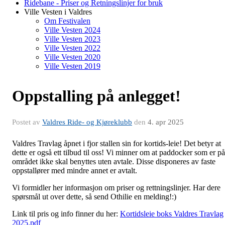
Ridebane - Priser og Retningslinjer for bruk
Ville Vesten i Valdres
Om Festivalen
Ville Vesten 2024
Ville Vesten 2023
Ville Vesten 2022
Ville Vesten 2020
Ville Vesten 2019
Oppstalling på anlegget!
Postet av
Valdres Ride- og Kjøreklubb
den
4. apr 2025
Valdres Travlag åpnet i fjor stallen sin for kortids-leie! Det betyr at
dette er også ett tilbud til oss! Vi minner om at paddocker som er på
området ikke skal benyttes uten avtale. Disse disponeres av faste
oppstallører med mindre annet er avtalt.
Vi formidler her informasjon om priser og rettningslinjer. Har dere
spørsmål ut over dette, så send Othilie en melding!:)
Link til pris og info finner du her:
Kortidsleie boks Valdres Travlag
2025.pdf