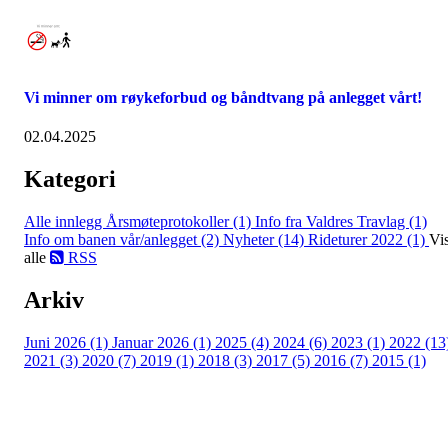
Vi minner om røykeforbud og båndtvang på anlegget vårt!
02.04.2025
Kategori
Alle innlegg
Årsmøteprotokoller (1)
Info fra Valdres Travlag (1)
Info om banen vår/anlegget (2)
Nyheter (14)
Rideturer 2022 (1)
Vi
alle
RSS
Arkiv
Juni 2026 (1)
Januar 2026 (1)
2025 (4)
2024 (6)
2023 (1)
2022 (13
2021 (3)
2020 (7)
2019 (1)
2018 (3)
2017 (5)
2016 (7)
2015 (1)