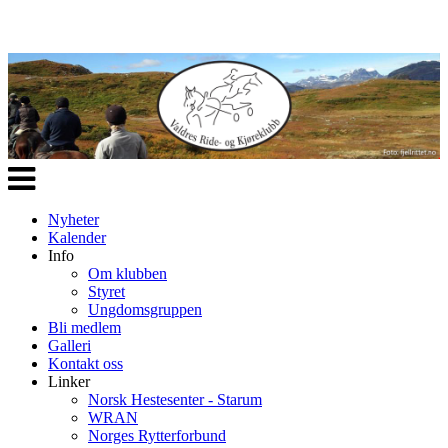
Veksle
navigasjon
Nyheter
Kalender
Info
Om klubben
Styret
Ungdomsgruppen
Bli medlem
Galleri
Kontakt oss
Linker
Norsk Hestesenter - Starum
WRAN
Norges Rytterforbund