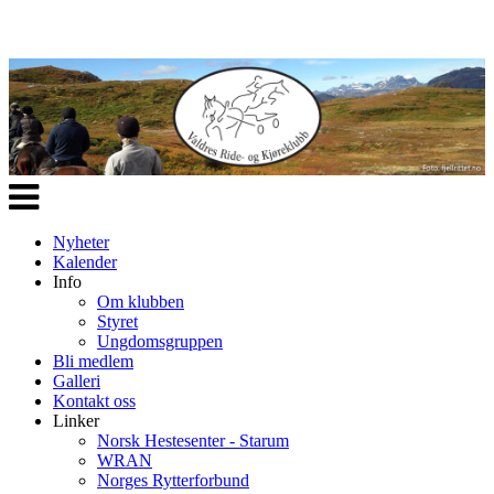
Veksle
navigasjon
Nyheter
Kalender
Info
Om klubben
Styret
Ungdomsgruppen
Bli medlem
Galleri
Kontakt oss
Linker
Norsk Hestesenter - Starum
WRAN
Norges Rytterforbund