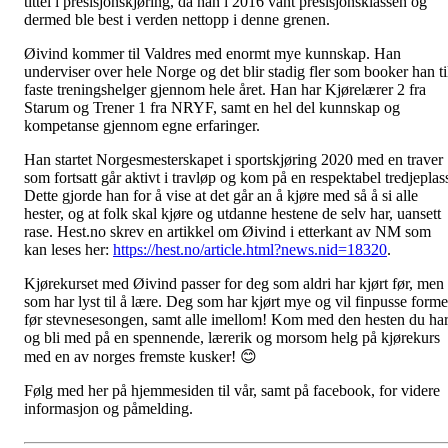
tittel i presisjonskjøring, da han i 2016 vant presisjonsklassen og
dermed ble best i verden nettopp i denne grenen.
Øivind kommer til Valdres med enormt mye kunnskap. Han
underviser over hele Norge og det blir stadig fler som booker han ti
faste treningshelger gjennom hele året. Han har Kjørelærer 2 fra
Starum og Trener 1 fra NRYF, samt en hel del kunnskap og
kompetanse gjennom egne erfaringer.
Han startet Norgesmesterskapet i sportskjøring 2020 med en traver
som fortsatt går aktivt i travløp og kom på en respektabel tredjeplas
Dette gjorde han for å vise at det går an å kjøre med så å si alle
hester, og at folk skal kjøre og utdanne hestene de selv har, uansett
rase. Hest.no skrev en artikkel om Øivind i etterkant av NM som
kan leses her:
https://hest.no/article.html?news.nid=18320
.
Kjørekurset med Øivind passer for deg som aldri har kjørt før, men
som har lyst til å lære. Deg som har kjørt mye og vil finpusse form
før stevnesesongen, samt alle imellom! Kom med den hesten du har
og bli med på en spennende, lærerik og morsom helg på kjørekurs
med en av norges fremste kusker! 😊
Følg med her på hjemmesiden til vår, samt på facebook, for videre
informasjon og påmelding.