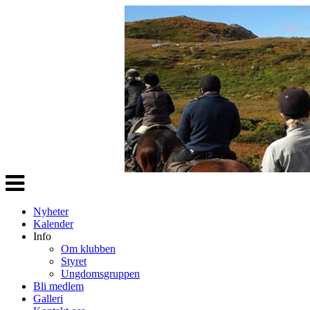
Veksle
navigasjon
Nyheter
Kalender
Info
Om klubben
Styret
Ungdomsgruppen
Bli medlem
Galleri