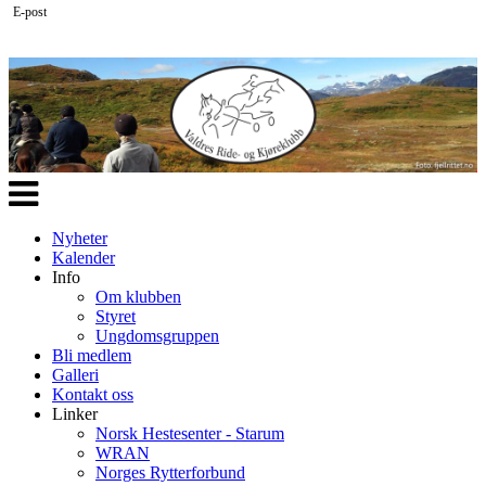
E-post
Veksle
navigasjon
Nyheter
Kalender
Info
Om klubben
Styret
Ungdomsgruppen
Bli medlem
Galleri
Kontakt oss
Linker
Norsk Hestesenter - Starum
WRAN
Norges Rytterforbund