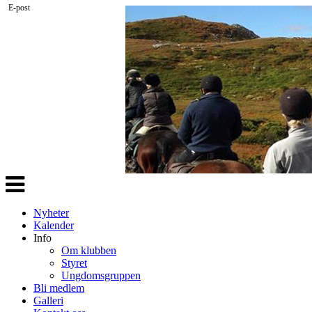
E-post
Veksle
navigasjon
Nyheter
Kalender
Info
Om klubben
Styret
Ungdomsgruppen
Bli medlem
Galleri