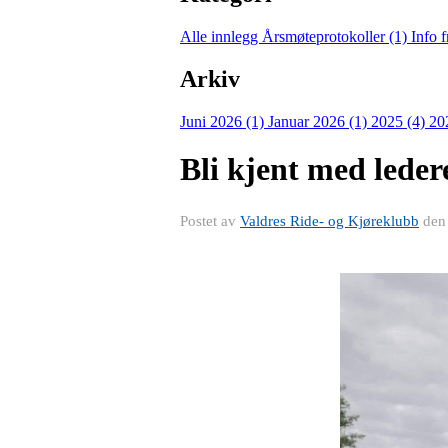
Alle innlegg
Årsmøteprotokoller (1)
Info 
Arkiv
Juni 2026 (1)
Januar 2026 (1)
2025 (4)
20
Bli kjent med leder
Postet av
Valdres Ride- og Kjøreklubb
de