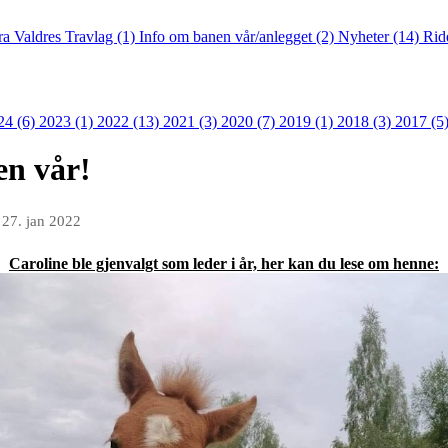
fra Valdres Travlag (1)
Info om banen vår/anlegget (2)
Nyheter (14)
Rid
24 (6)
2023 (1)
2022 (13)
2021 (3)
2020 (7)
2019 (1)
2018 (3)
2017 (5
en vår!
n
27. jan 2022
Caroline ble gjenvalgt som leder i år, her kan du lese om henne: