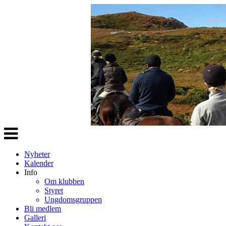
Veksle
navigasjon
Nyheter
Kalender
Info
Om klubben
Styret
Ungdomsgruppen
Bli medlem
Galleri