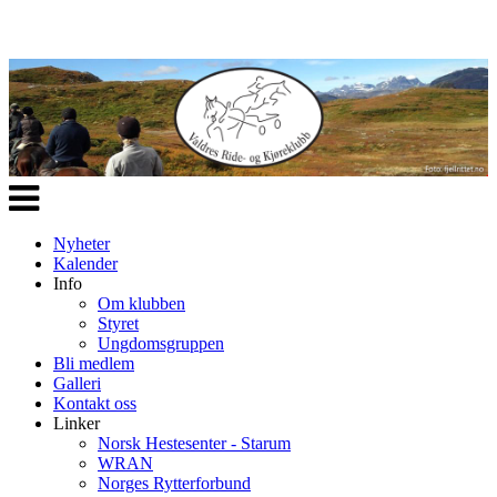
Veksle
navigasjon
Nyheter
Kalender
Info
Om klubben
Styret
Ungdomsgruppen
Bli medlem
Galleri
Kontakt oss
Linker
Norsk Hestesenter - Starum
WRAN
Norges Rytterforbund