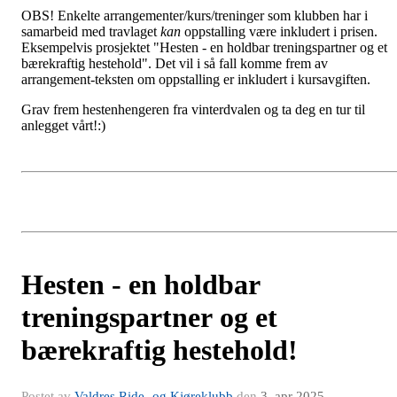
OBS! Enkelte arrangementer/kurs/treninger som klubben har i
samarbeid med travlaget
kan
oppstalling være inkludert i prisen.
Eksempelvis prosjektet "Hesten - en holdbar treningspartner og et
bærekraftig hestehold". Det vil i så fall komme frem av
arrangement-teksten om oppstalling er inkludert i kursavgiften.
Grav frem hestenhengeren fra vinterdvalen og ta deg en tur til
anlegget vårt!:)
Hesten - en holdbar
treningspartner og et
bærekraftig hestehold!
Postet av
Valdres Ride- og Kjøreklubb
den
3. apr 2025