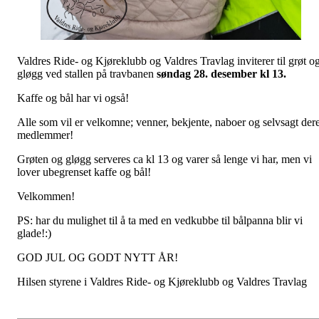
Valdres Ride- og Kjøreklubb og Valdres Travlag inviterer til grøt o
gløgg ved stallen på travbanen
søndag 28. desember kl 13.
Kaffe og bål har vi også!
Alle som vil er velkomne; venner, bekjente, naboer og selvsagt der
medlemmer!
Grøten og gløgg serveres ca kl 13 og varer så lenge vi har, men vi
lover ubegrenset kaffe og bål!
Velkommen!
PS: har du mulighet til å ta med en vedkubbe til bålpanna blir vi
glade!:)
GOD JUL OG GODT NYTT ÅR!
Hilsen styrene i Valdres Ride- og Kjøreklubb og Valdres Travlag