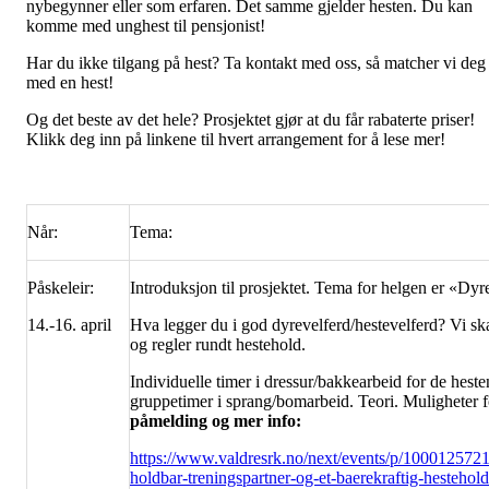
nybegynner eller som erfaren. Det samme gjelder hesten. Du kan
komme med unghest til pensjonist!
Har du ikke tilgang på hest? Ta kontakt med oss, så matcher vi deg
med en hest!
Og det beste av det hele? Prosjektet gjør at du får rabaterte priser!
Klikk deg inn på linkene til hvert arrangement for å lese mer!
Når:
Tema:
Påskeleir:
Introduksjon til prosjektet. Tema for helgen er «Dy
14.-16. april
Hva legger du i god dyrevelferd/hestevelferd? Vi sk
og regler rundt hestehold.
Individuelle timer i dressur/bakkearbeid for de hest
gruppetimer i sprang/bomarbeid. Teori. Muligheter 
påmelding og mer info:
https://www.valdresrk.no/next/events/p/1000125721
holdbar-treningspartner-og-et-baerekraftig-hestehold