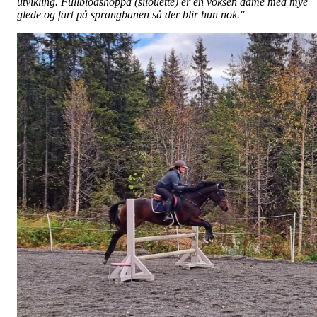
utvikling. Fullblodshoppa (silouette) er en voksen dame med mye
glede og fart på sprangbanen så der blir hun nok."