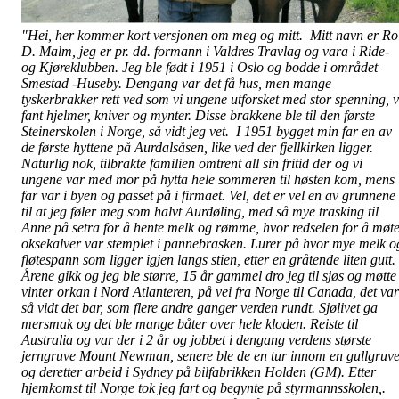
"Hei, her kommer kort versjonen om meg og mitt. Mitt navn er Ro
D. Malm, jeg er pr. dd. formann i Valdres Travlag og vara i Ride-
og Kjøreklubben. Jeg ble født i 1951 i Oslo og bodde i området
Smestad -Huseby. Dengang var det få hus, men mange
tyskerbrakker rett ved som vi ungene utforsket med stor spenning, v
fant hjelmer, kniver og mynter. Disse brakkene ble til den første
Steinerskolen i Norge, så vidt jeg vet. I 1951 bygget min far en av
de første hyttene på Aurdalsåsen, like ved der fjellkirken ligger.
Naturlig nok, tilbrakte familien omtrent all sin fritid der og vi
ungene var med mor på hytta hele sommeren til høsten kom, mens
far var i byen og passet på i firmaet. Vel, det er vel en av grunnene
til at jeg føler meg som halvt Aurdøling, med så mye trasking til
Anne på setra for å hente melk og rømme, hvor redselen for å møt
oksekalver var stemplet i pannebrasken. Lurer på hvor mye melk o
fløtespann som ligger igjen langs stien, etter en gråtende liten gutt.
Årene gikk og jeg ble større, 15 år gammel dro jeg til sjøs og møtte
vinter orkan i Nord Atlanteren, på vei fra Norge til Canada, det var
så vidt det bar, som flere andre ganger verden rundt. Sjølivet ga
mersmak og det ble mange båter over hele kloden. Reiste til
Australia og var der i 2 år og jobbet i dengang verdens største
jerngruve Mount Newman, senere ble de en tur innom en gullgruv
og deretter arbeid i Sydney på bilfabrikken Holden (GM). Etter
hjemkomst til Norge tok jeg fart og begynte på styrmannsskolen,.