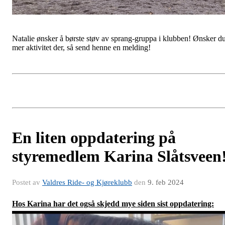
Natalie ønsker å børste støv av sprang-gruppa i klubben! Ønsker d
mer aktivitet der, så send henne en melding!
En liten oppdatering på
styremedlem Karina Slåtsveen
Postet av
Valdres Ride- og Kjøreklubb
den
9. feb 2024
Hos Karina har det også skjedd mye siden sist oppdatering: