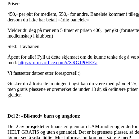
Priser:
450,- per økt for medlem, 550,- for andre. Baneleie kommer i tilleg
dersom du ikke har betalt «årlig baneleie»
Melder du deg på mer enn 5 timer er prisen 400,- per økt (forutsette
medlemskap i klubben)
Sted: Travbanen
Åpent for alle! Fyll ut dette skjemaet om du kunne tenke deg å vær
med:
https://forms.office.com/r/XRGJPtHEEa
Vi fastsetter datoer etter forespørsel!:)
Ønsker du å fortsette treningen i høst kan du være med på «del 2»,
men gratis-plassene er øremerket de under 18 år, så ordinære priser
gjelder.
Del 2: «Bli-med» barn og ungdom:
Del 2 av prosjektet er finansiert gjennom LAM-midler og er derfor
HELT GRATIS og uten egenandel. Det er begrensete plasser, så de
lønner seg å søke tidlig. Mer informasjon kommer, så følg med!