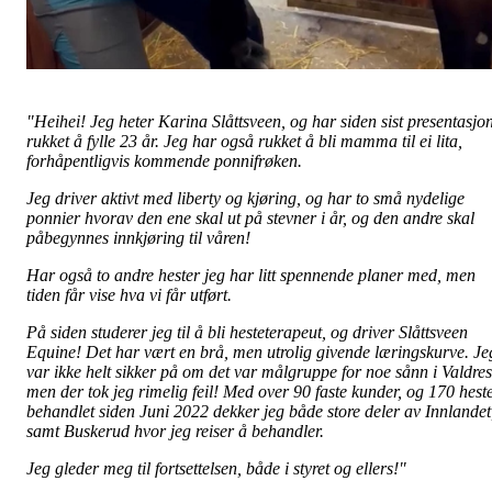
"Heihei! Jeg heter Karina Slåttsveen, og har siden sist presentasjo
rukket å fylle 23 år. Jeg har også rukket å bli mamma til ei lita,
forhåpentligvis kommende ponnifrøken.
Jeg driver aktivt med liberty og kjøring, og har to små nydelige
ponnier hvorav den ene skal ut på stevner i år, og den andre skal
påbegynnes innkjøring til våren!
Har også to andre hester jeg har litt spennende planer med, men
tiden får vise hva vi får utført.
På siden studerer jeg til å bli hesteterapeut, og driver Slåttsveen
Equine! Det har vært en brå, men utrolig givende læringskurve. Je
var ikke helt sikker på om det var målgruppe for noe sånn i Valdres
men der tok jeg rimelig feil! Med over 90 faste kunder, og 170 hest
behandlet siden Juni 2022 dekker jeg både store deler av Innlandet
samt Buskerud hvor jeg reiser å behandler.
Jeg gleder meg til fortsettelsen, både i styret og ellers!"