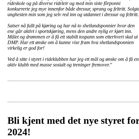
rideskole og på diverse rideleir og med min siste fôrponni
konkurrerte jeg mye innenfor både dressur, sprang og feltritt. Solgt
unghesten min som jeg selv red inn og utdannet i dressur og feltritt
Satser nå fullt på kjøring og har nå to shetlandsponnier hvor den
ene går aktivt i sportskjøring, mens den andre nylig er kjørt inn.
Målet og drømmen er å få ett stabilt tospann som etterhvert skal ut 
DMP. Har ett ønske om å kunne vise fram hva shetlandsponnien
virkelig er god for!
Ved å sitte i styret i rideklubben har jeg ett mål og ønske om å få en
aktiv klubb med masse sosialt og treninger fremover.
"
Bli kjent med det nye styret fo
2024!