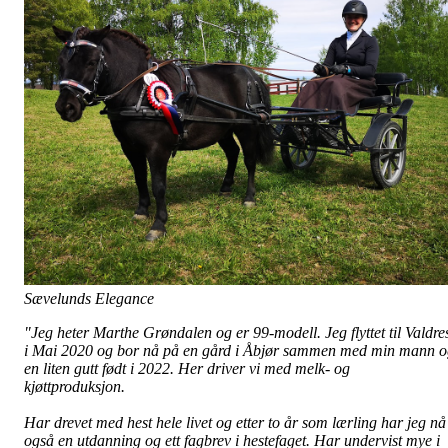
Sævelunds Elegance
"
Jeg heter Marthe Grøndalen og er 99-modell. Jeg flyttet til Valdre
i Mai 2020 og bor nå på en gård i Åbjør sammen med min mann 
en liten gutt født i 2022. Her driver vi med melk- og
kjøttproduksjon.
Har drevet med hest hele livet og etter to år som lærling har jeg nå
også en utdanning og ett fagbrev i hestefaget. Har undervist mye i