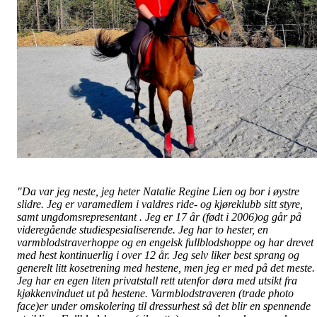
"Da var jeg neste, jeg heter Natalie Regine Lien og bor i øystre
slidre. Jeg er varamedlem i valdres ride- og kjøreklubb sitt styre,
samt ungdomsrepresentant . Jeg er 17 år (født i 2006)og går på
videregående studiespesialiserende. Jeg har to hester, en
varmblodstraverhoppe og en engelsk fullblodshoppe og har drevet
med hest kontinuerlig i over 12 år. Jeg selv liker best sprang og
generelt litt kosetrening med hestene, men jeg er med på det meste.
Jeg har en egen liten privatstall rett utenfor døra med utsikt fra
kjøkkenvinduet ut på hestene. Varmblodstraveren (trade photo
face)er under omskolering til dressurhest så det blir en spennende