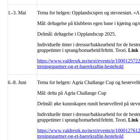
1.-3. Mai
Tema for helgen: Opplandscupen og stevnestart. «Alle
Mål: deltagelse på klubbens egen bane i kjøring og/e
Delmål: deltagelse i Opplandscup 2025.
Individuelle timer i dressur/bakkearbeid for de hest
gruppetimer i sprang/bomarbeid/feltritt. Teori.
Link t
https://www.valdresrk.no/next/events/p/1000125722
treningspartner-og-et-baerekraftig-hestehold
6.-8. Juni
Tema for helgen: Agria Challange Cup og hestevelf
Mål: delta på Agria Challange Cup
Delmål: øke kunnskapen rundt hestevelferd på stevne
Individuelle timer i dressur/bakkearbeid for de hest
gruppetimer i sprang/bomarbeid/feltritt. Teori.
Link 
https://www.valdresrk.no/next/events/p/1000127612/
treningspartner-og-et-baerekraftig-hestehold