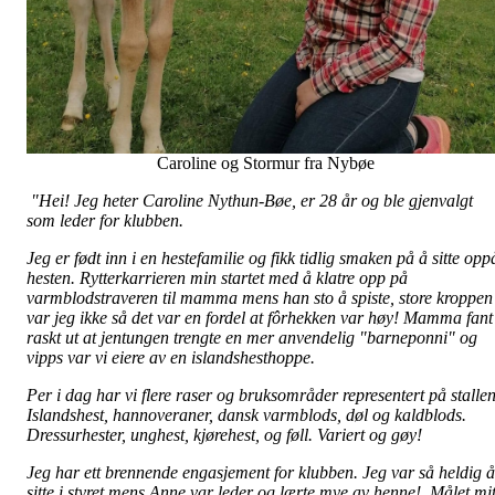
Caroline og Stormur fra Nybøe
"Hei! Jeg heter Caroline Nythun-Bøe, er 28 år og ble gjenvalgt
som leder for klubben.
Jeg er født inn i en hestefamilie og fikk tidlig smaken på å sitte opp
hesten. Rytterkarrieren min startet med å klatre opp på
varmblodstraveren til mamma mens han sto å spiste, store kroppen
var jeg ikke så det var en fordel at fôrhekken var høy! Mamma fant
raskt ut at jentungen trengte en mer anvendelig "barneponni" og
vipps var vi eiere av en islandshesthoppe.
Per i dag har vi flere raser og bruksområder representert på stallen
Islandshest, hannoveraner, dansk varmblods, døl og kaldblods.
Dressurhester, unghest, kjørehest, og føll. Variert og gøy!
Jeg har ett brennende engasjement for klubben. Jeg var så heldig å
sitte i styret mens Anne var leder og lærte mye av henne! Målet mit