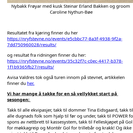
Nybakk Frøyar med kusk Steinar Erland Bakken og groom 
Caroline Nythun-Bøe
Resultatet fra kjøring finner du her 
https://nryfstevne.no/events/e5cbbc77-8a3f-4938-9f2a-
7dd750960028/results/
og resultat fra ridningen finner du her: 
https://nryfstevne.no/events/35c32f7c-c0ec-4417-b378-
1f1b9365fb27/results/
Avisa Valdres tok også turen innom på stevnet, artikkelen 
finner du 
her.
Vi har mange å takke for en så vellykket start på 
sesongen: 
Takk til alle ekvipasjer, takk til dommer Tina Eidsgaard, takk til
alle dugnads folk som hjalp til før og under, takk til 
POWER
 fo
spons av nettbrett til kassesystem, takk til Felleskjøpet på Gol 
for møkkagreip og Montér Gol for trillebår og krakk! Og ikke 