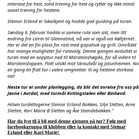
interesse for hest, solid trening for hest og rytter og ikke minst 
sosial trening for hestene. 
Steinar Erland er lokalkjent og hadde god guiding på turen. 
Søndag 6. februar hadde vi samme rute som sist, men litt 
endring fra Leirin til Glennatind, nå var vi også via Køltjernet . 
Her er det en fin plass for rast med gapahuk og grill. Området 
har mange muligheter for rutevalg. Denne gangen avsluttet vi 
turen med en svipptur ned til Marsteinshøgda, for så videre til 
Marsteinstoppen. Flott utsikt mot Skrautvål og Jotunheimen. Nok
en gang en flott tur i vakre omgivelser. Vi og hestene storkosa 
oss! 
Neste tur er under planlegging, da blir det avreise fra oss på 
Jøvne i Aurdal, med turmål Kvitingstølen eller Binhøvd.
Hilsen turdeltagerne Steinar Erland Bakken, Silje Sletten, Arne 
Sletten, Kari Marie B Sletten og Åse Steindebakken.
"
Har du lyst til å bli med denne gjengen på tur? Følg med
facebookgruppa til klubben eller ta kontakt med Steinar
Erland eller Kari Marie!