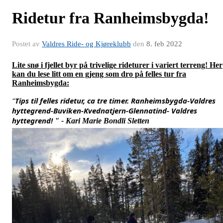
Ridetur fra Ranheimsbygda!
Postet av
Valdres Ride- og Kjøreklubb
den
8. feb 2022
Lite snø i fjellet byr på trivelige rideturer i variert terreng! Her
kan du lese litt om en gjeng som dro på felles tur fra
Ranheimsbygda:
"
Tips til felles ridetur, ca tre timer. Ranheimsbygda-Valdres 
hyttegrend-Buviken-Kvednatjern-Glennatind- Valdres 
hyttegrend! 
" - Kari Marie Bondli Sletten