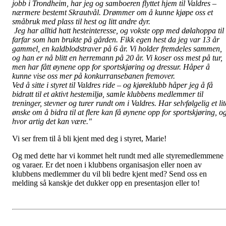
jobb i Trondheim, har jeg og samboeren flyttet hjem til Valdres –
nærmere bestemt Skrautvål. Drømmer om å kunne kjøpe oss et
småbruk med plass til hest og litt andre dyr.
Jeg har alltid hatt hesteinteresse, og vokste opp med dølahoppa til
farfar som han brukte på gården. Fikk egen hest da jeg var 13 år
gammel, en kaldblodstraver på 6 år. Vi holder fremdeles sammen,
og han er nå blitt en herremann på 20 år. Vi koser oss mest på tur,
men har fått øynene opp for sportskjøring og dressur. Håper å
kunne vise oss mer på konkurransebanen fremover.
Ved å sitte i styret til Valdres ride – og kjøreklubb håper jeg å få
bidratt til et aktivt hestemiljø, samle klubbens medlemmer til
treninger, stevner og turer rundt om i Valdres. Har selvfølgelig et lit
ønske om å bidra til at flere kan få øynene opp for sportskjøring, o
hvor artig det kan være."
Vi ser frem til å bli kjent med deg i styret, Marie!
Og med dette har vi kommet helt rundt med alle styremedlemmene
og varaer. Er det noen i klubbens organisasjon eller noen av
klubbens medlemmer du vil bli bedre kjent med? Send oss en
melding så kanskje det dukker opp en presentasjon eller to!