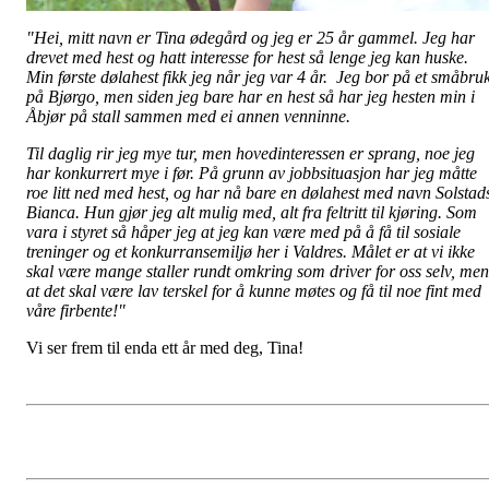
"Hei, mitt navn er Tina ødegård og jeg er 25 år gammel. Jeg har
drevet med hest og hatt interesse for hest så lenge jeg kan huske.
Min første dølahest fikk jeg når jeg var 4 år. Jeg bor på et småbru
på Bjørgo, men siden jeg bare har en hest så har jeg hesten min i
Åbjør på stall sammen med ei annen venninne.
Til daglig rir jeg mye tur, men hovedinteressen er sprang, noe jeg
har konkurrert mye i før. På grunn av jobbsituasjon har jeg måtte
roe litt ned med hest, og har nå bare en dølahest med navn Solstad
Bianca. Hun gjør jeg alt mulig med, alt fra feltritt til kjøring. Som
vara i styret så håper jeg at jeg kan være med på å få til sosiale
treninger og et konkurransemiljø her i Valdres. Målet er at vi ikke
skal være mange staller rundt omkring som driver for oss selv, men
at det skal være lav terskel for å kunne møtes og få til noe fint med
våre firbente!"
Vi ser frem til enda ett år med deg, Tina!