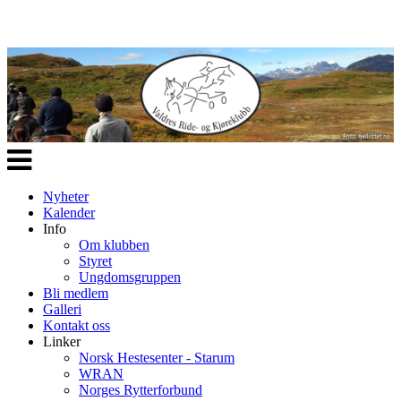
Veksle
navigasjon
Nyheter
Kalender
Info
Om klubben
Styret
Ungdomsgruppen
Bli medlem
Galleri
Kontakt oss
Linker
Norsk Hestesenter - Starum
WRAN
Norges Rytterforbund