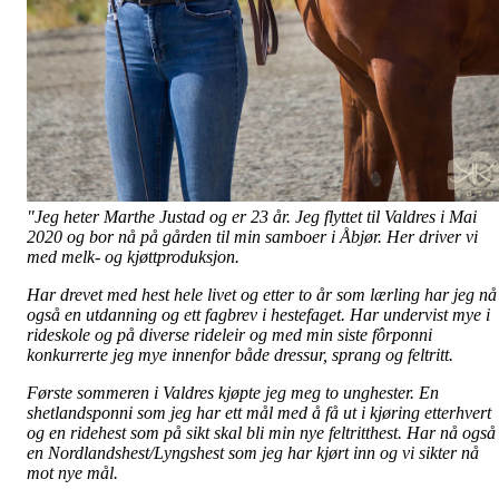
"Jeg heter Marthe Justad og er 23 år. Jeg flyttet til Valdres i Mai
2020 og bor nå på gården til min samboer i Åbjør. Her driver vi
med melk- og kjøttproduksjon.
Har drevet med hest hele livet og etter to år som lærling har jeg nå
også en utdanning og ett fagbrev i hestefaget. Har undervist mye i
rideskole og på diverse rideleir og med min siste fôrponni
konkurrerte jeg mye innenfor både dressur, sprang og feltritt.
Første sommeren i Valdres kjøpte jeg meg to unghester. En
shetlandsponni som jeg har ett mål med å få ut i kjøring etterhvert
og en ridehest som på sikt skal bli min nye feltritthest. Har nå også
en Nordlandshest/Lyngshest som jeg har kjørt inn og vi sikter nå
mot nye mål.