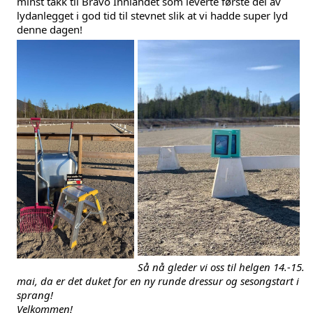
minst takk til Bravo Innlandet som leverte første del av 
lydanlegget i god tid til stevnet slik at vi hadde super lyd 
denne dagen!
Så nå gleder vi oss til helgen 14.-15. 
mai, da er det duket for en ny runde dressur og sesongstart i 
sprang! 
Velkommen!