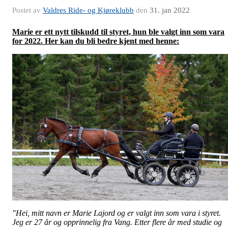
Postet av
Valdres Ride- og Kjøreklubb
den
31. jan 2022
Marie er ett nytt tilskudd til styret, hun ble valgt inn som vara
for 2022. Her kan du bli bedre kjent med henne:
"Hei, mitt navn er Marie Lajord og er valgt inn som vara i styret.
Jeg er 27 år og opprinnelig fra Vang. Etter flere år med studie og