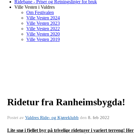
Ridebane - Priser og Retningslinjer for bruk
Ville Vesten i Valdres
Om Festivalen
Ville Vesten 2024
Ville Vesten 2023
Ville Vesten 2022
Ville Vesten 2020
Ville Vesten 2019
Ridetur fra Ranheimsbygda!
Postet av
Valdres Ride- og Kjøreklubb
den
8. feb 2022
Lite snø i fjellet byr på trivelige rideturer i variert terreng! Her