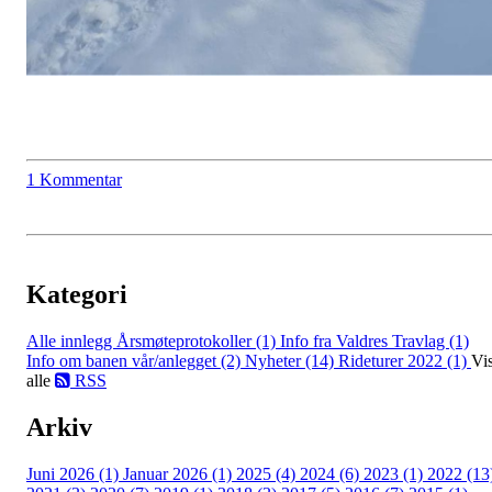
1 Kommentar
Kategori
Alle innlegg
Årsmøteprotokoller (1)
Info fra Valdres Travlag (1)
Info om banen vår/anlegget (2)
Nyheter (14)
Rideturer 2022 (1)
Vi
alle
RSS
Arkiv
Juni 2026 (1)
Januar 2026 (1)
2025 (4)
2024 (6)
2023 (1)
2022 (13