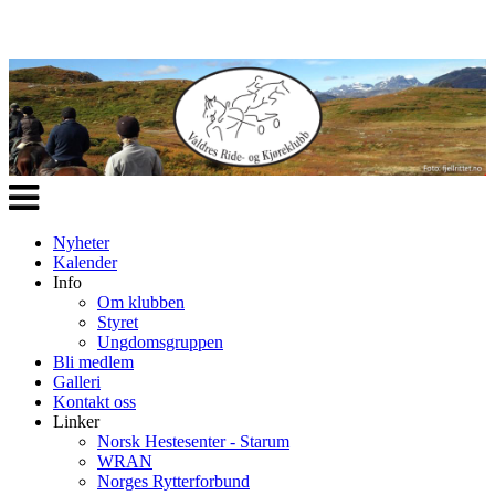
Veksle
navigasjon
Nyheter
Kalender
Info
Om klubben
Styret
Ungdomsgruppen
Bli medlem
Galleri
Kontakt oss
Linker
Norsk Hestesenter - Starum
WRAN
Norges Rytterforbund