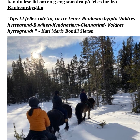
kan du lese litt om en gjeng som dro på felles tur fra
Ranheimsbygda:
"
Tips til felles ridetur, ca tre timer. Ranheimsbygda-Valdres 
hyttegrend-Buviken-Kvednatjern-Glennatind- Valdres 
hyttegrend! 
" - Kari Marie Bondli Sletten