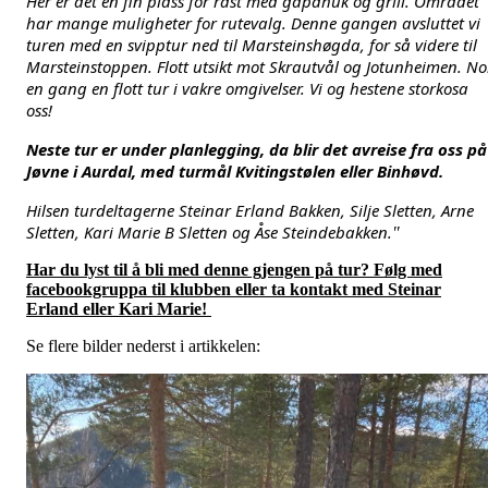
Her er det en fin plass for rast med gapahuk og grill. Området 
har mange muligheter for rutevalg. Denne gangen avsluttet vi 
turen med en svipptur ned til Marsteinshøgda, for så videre til 
Marsteinstoppen. Flott utsikt mot Skrautvål og Jotunheimen. Nok
en gang en flott tur i vakre omgivelser. Vi og hestene storkosa 
oss! 
Neste tur er under planlegging, da blir det avreise fra oss på 
Jøvne i Aurdal, med turmål Kvitingstølen eller Binhøvd.
Hilsen turdeltagerne Steinar Erland Bakken, Silje Sletten, Arne 
Sletten, Kari Marie B Sletten og Åse Steindebakken.
"
Har du lyst til å bli med denne gjengen på tur? Følg med
facebookgruppa til klubben eller ta kontakt med Steinar
Erland eller Kari Marie!
Se flere bilder nederst i artikkelen: