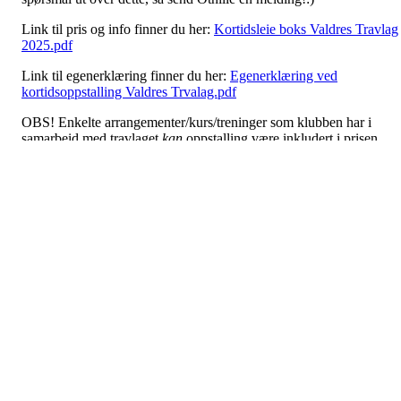
Link til pris og info finner du her:
Kortidsleie boks Valdres Travlag
2025.pdf
Link til egenerklæring finner du her:
Egenerklæring ved
kortidsoppstalling Valdres Trvalag.pdf
OBS! Enkelte arrangementer/kurs/treninger som klubben har i
samarbeid med travlaget
kan
oppstalling være inkludert i prisen.
Eksempelvis prosjektet "Hesten - en holdbar treningspartner og et
bærekraftig hestehold". Det vil i så fall komme frem av
arrangement-teksten om oppstalling er inkludert i kursavgiften.
Grav frem hestenhengeren fra vinterdvalen og ta deg en tur til
anlegget vårt!:)
Hesten - en holdbar