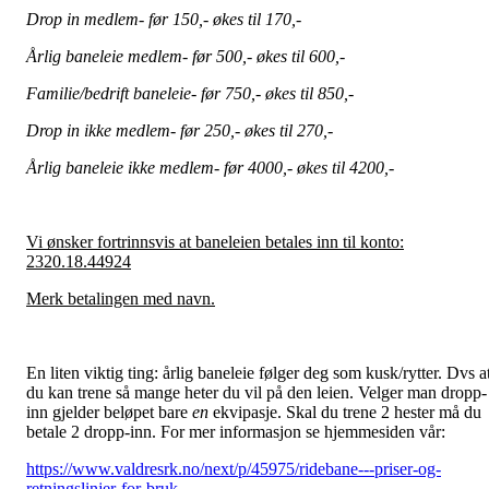
Drop in medlem- før 150,- økes til 170,-
Årlig baneleie medlem- før 500,- økes til 600,-
Familie/bedrift baneleie- før 750,- økes til 850,-
Drop in ikke medlem- før 250,- økes til 270,-
Årlig baneleie ikke medlem- før 4000,- økes til 4200,-
Vi ønsker fortrinnsvis at baneleien betales inn til konto:
2320.18.44924
Merk betalingen med navn.
En liten viktig ting: årlig baneleie følger deg som kusk/rytter. Dvs a
du kan trene så mange heter du vil på den leien. Velger man dropp-
inn gjelder beløpet bare
en
ekvipasje. Skal du trene 2 hester må du
betale 2 dropp-inn. For mer informasjon se hjemmesiden vår:
https://www.valdresrk.no/next/p/45975/ridebane---priser-og-
retningslinjer-for-bruk