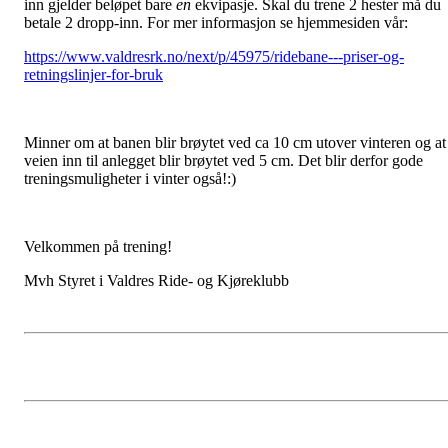
inn gjelder beløpet bare
en
ekvipasje. Skal du trene 2 hester må du
betale 2 dropp-inn. For mer informasjon se hjemmesiden vår:
https://www.valdresrk.no/next/p/45975/ridebane---priser-og-
retningslinjer-for-bruk
Minner om at banen blir brøytet ved ca 10 cm utover vinteren og at
veien inn til anlegget blir brøytet ved 5 cm. Det blir derfor gode
treningsmuligheter i vinter også!:)
Velkommen på trening!
Mvh Styret i Valdres Ride- og Kjøreklubb