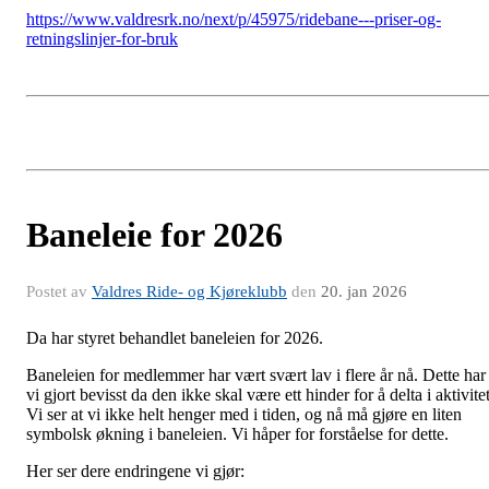
https://www.valdresrk.no/next/p/45975/ridebane---priser-og-
retningslinjer-for-bruk
Baneleie for 2026
Postet av
Valdres Ride- og Kjøreklubb
den
20. jan 2026
Da har styret behandlet baneleien for 2026.
Baneleien for medlemmer har vært svært lav i flere år nå. Dette har
vi gjort bevisst da den ikke skal være ett hinder for å delta i aktivitet
Vi ser at vi ikke helt henger med i tiden, og nå må gjøre en liten
symbolsk økning i baneleien. Vi håper for forståelse for dette.
Her ser dere endringene vi gjør: