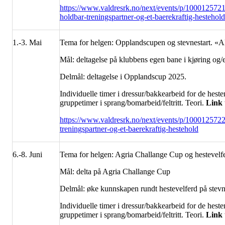
https://www.valdresrk.no/next/events/p/1000125721
holdbar-treningspartner-og-et-baerekraftig-hestehold
1.-3. Mai
Tema for helgen: Opplandscupen og stevnestart. «Alle
Mål: deltagelse på klubbens egen bane i kjøring og/e
Delmål: deltagelse i Opplandscup 2025.
Individuelle timer i dressur/bakkearbeid for de hest
gruppetimer i sprang/bomarbeid/feltritt. Teori.
Link t
https://www.valdresrk.no/next/events/p/1000125722
treningspartner-og-et-baerekraftig-hestehold
6.-8. Juni
Tema for helgen: Agria Challange Cup og hestevelf
Mål: delta på Agria Challange Cup
Delmål: øke kunnskapen rundt hestevelferd på stevne
Individuelle timer i dressur/bakkearbeid for de hest
gruppetimer i sprang/bomarbeid/feltritt. Teori.
Link 