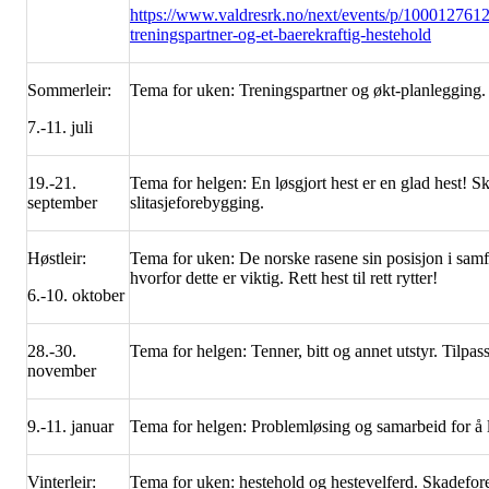
https://www.valdresrk.no/next/events/p/1000127612/
treningspartner-og-et-baerekraftig-hestehold
Sommerleir:
Tema for uken: Treningspartner og økt-planlegging
7.-11. juli
19.-21.
Tema for helgen: En løsgjort hest er en glad hest! 
september
slitasjeforebygging.
Høstleir:
Tema for uken: De norske rasene sin posisjon i sam
hvorfor dette er viktig. Rett hest til rett rytter!
6.-10. oktober
28.-30.
Tema for helgen: Tenner, bitt og annet utstyr. Tilpass
november
9.-11. januar
Tema for helgen: Problemløsing og samarbeid for å 
Vinterleir:
Tema for uken: hestehold og hestevelferd. Skadefor