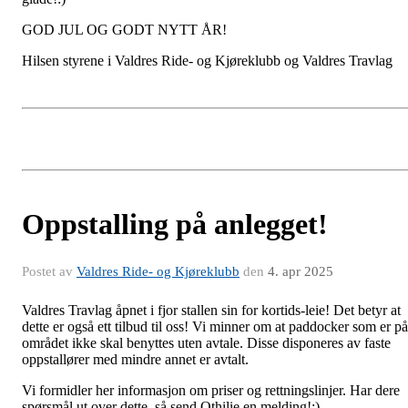
GOD JUL OG GODT NYTT ÅR!
Hilsen styrene i Valdres Ride- og Kjøreklubb og Valdres Travlag
Oppstalling på anlegget!
Postet av
Valdres Ride- og Kjøreklubb
den
4. apr 2025
Valdres Travlag åpnet i fjor stallen sin for kortids-leie! Det betyr at
dette er også ett tilbud til oss! Vi minner om at paddocker som er på
området ikke skal benyttes uten avtale. Disse disponeres av faste
oppstallører med mindre annet er avtalt.
Vi formidler her informasjon om priser og rettningslinjer. Har dere
spørsmål ut over dette, så send Othilie en melding!:)