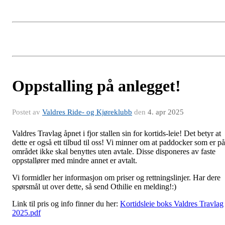
Oppstalling på anlegget!
Postet av
Valdres Ride- og Kjøreklubb
den
4. apr 2025
Valdres Travlag åpnet i fjor stallen sin for kortids-leie! Det betyr at
dette er også ett tilbud til oss! Vi minner om at paddocker som er på
området ikke skal benyttes uten avtale. Disse disponeres av faste
oppstallører med mindre annet er avtalt.
Vi formidler her informasjon om priser og rettningslinjer. Har dere
spørsmål ut over dette, så send Othilie en melding!:)
Link til pris og info finner du her:
Kortidsleie boks Valdres Travlag
2025.pdf