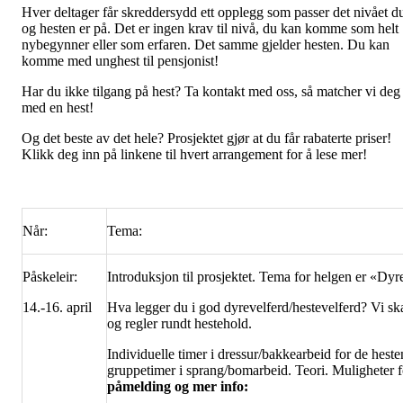
Hver deltager får skreddersydd ett opplegg som passer det nivået d
og hesten er på. Det er ingen krav til nivå, du kan komme som helt
nybegynner eller som erfaren. Det samme gjelder hesten. Du kan
komme med unghest til pensjonist!
Har du ikke tilgang på hest? Ta kontakt med oss, så matcher vi deg
med en hest!
Og det beste av det hele? Prosjektet gjør at du får rabaterte priser!
Klikk deg inn på linkene til hvert arrangement for å lese mer!
Når:
Tema:
Påskeleir:
Introduksjon til prosjektet. Tema for helgen er «Dy
14.-16. april
Hva legger du i god dyrevelferd/hestevelferd? Vi sk
og regler rundt hestehold.
Individuelle timer i dressur/bakkearbeid for de hest
gruppetimer i sprang/bomarbeid. Teori. Muligheter 
påmelding og mer info: