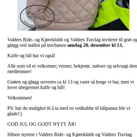
Valdres Ride- og Kjøreklubb og Valdres Travlag inviterer til grøt o
gløgg ved stallen på travbanen
søndag 28. desember kl 13.
Kaffe og bål har vi også!
Alle som vil er velkomne; venner, bekjente, naboer og selvsagt der
medlemmer!
Grøten og gløgg serveres ca kl 13 og varer så lenge vi har, men vi
lover ubegrenset kaffe og bål!
Velkommen!
PS: har du mulighet til å ta med en vedkubbe til bålpanna blir vi
glade!:)
GOD JUL OG GODT NYTT ÅR!
Hilsen styrene i Valdres Ride- og Kjøreklubb og Valdres Travlag