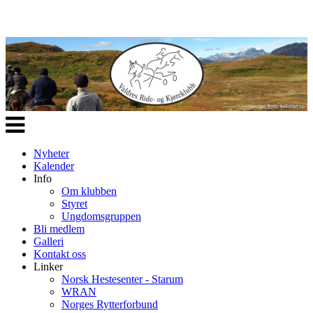
Veksle
navigasjon
Nyheter
Kalender
Info
Om klubben
Styret
Ungdomsgruppen
Bli medlem
Galleri
Kontakt oss
Linker
Norsk Hestesenter - Starum
WRAN
Norges Rytterforbund